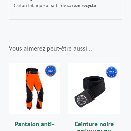
Carton fabriqué à partir de
carton recyclé
Vous aimerez peut-être aussi…
CHOIX DES
CHOIX DES
CE
CE
OPTIONS
/
OPTIONS
/
PRODUIT
PRODUIT
DÉTAILS
DÉTAILS
A
A
PLUSIEURS
PLUSIEURS
VARIATIONS.
VARIATIONS.
LES
LES
Pantalon anti-
Ceinture noire
OPTIONS
OPTIONS
PEUVENT
PEUVENT