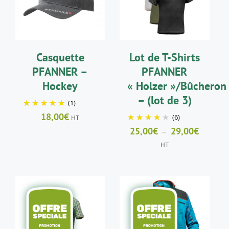
PRODUIT
DÉTAILS
DÉTAILS
A
PLUSIEURS
VARIATIONS.
LES
Casquette
Lot de T-Shirts
OPTIONS
PEUVENT
PFANNER –
PFANNER
ÊTRE
Hockey
« Holzer »/Bûcheron
CHOISIES
SUR
– (lot de 3)
(1)
LA
18,00
€
(6)
PAGE
HT
DU
Plage
25,00
€
29,00
€
–
PRODUIT
de
HT
prix :
25,00€
à
29,00€
CHOIX DES
CHOIX DES
CE
CE
OPTIONS
/
OPTIONS
/