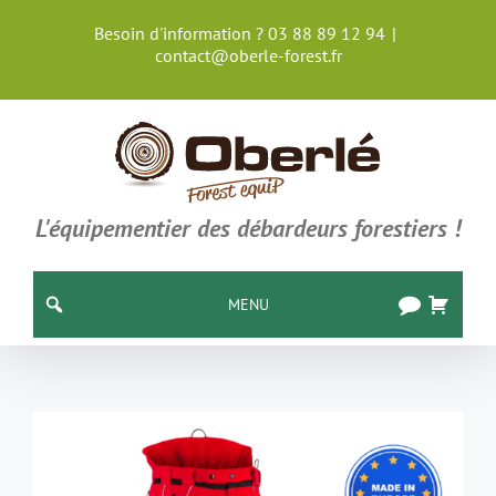
Passer
Besoin d'information ? 03 88 89 12 94
|
au
contact@oberle-forest.fr
contenu
L'équipementier des débardeurs forestiers !
MENU