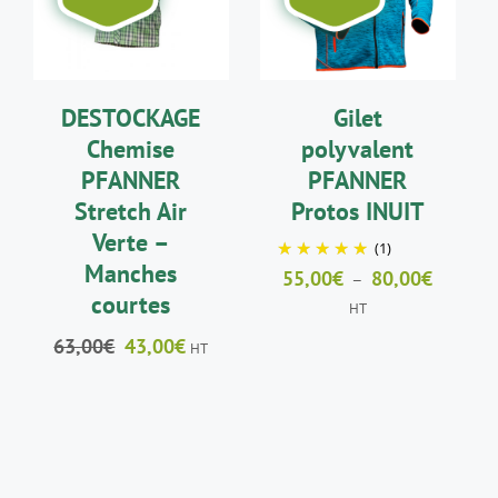
PRODUIT
PRODUIT
DÉTAILS
DÉTAILS
A
A
PLUSIEURS
PLUSIEURS
VARIATIONS.
VARIATIONS.
LES
LES
DESTOCKAGE
Gilet
OPTIONS
OPTIONS
PEUVENT
PEUVENT
Chemise
polyvalent
ÊTRE
ÊTRE
PFANNER
PFANNER
CHOISIES
CHOISIES
SUR
SUR
Stretch Air
Protos INUIT
LA
LA
Verte –
(1)
PAGE
PAGE
Manches
DU
DU
Plage
55,00
€
80,00
€
–
PRODUIT
PRODUIT
courtes
de
HT
prix :
Le
Le
63,00
€
43,00
€
HT
55,00€
prix
prix
à
initial
actuel
80,00€
était :
est :
63,00€.
43,00€.