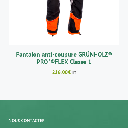
A
PLUSIEURS
VARIATIONS.
LES
OPTIONS
PEUVENT
ÊTRE
CHOISIES
SUR
LA
Pantalon anti-coupure GRÜNHOLZ®
PAGE
PRO³®FLEX Classe 1
DU
PRODUIT
216,00
€
HT
NOUS CONTACTER