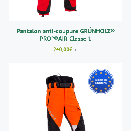
PEUVENT
ÊTRE
CHOISIES
SUR
LA
Pantalon anti-coupure GRÜNHOLZ®
PAGE
PRO³®AIR Classe 1
DU
PRODUIT
240,00
€
HT
CE
CHOIX DES OPTIONS
/
DÉTAILS
PRODUIT