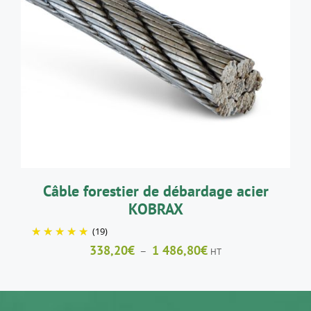
CE
CHOIX DES OPTIONS
/
DÉTAILS
PRODUIT
A
PLUSIEURS
VARIATIONS.
LES
OPTIONS
PEUVENT
ÊTRE
CHOISIES
SUR
LA
Câble forestier de débardage acier
PAGE
KOBRAX
DU
PRODUIT
(19)
Plage
338,20
€
1 486,80
€
–
HT
de
prix :
338,20€