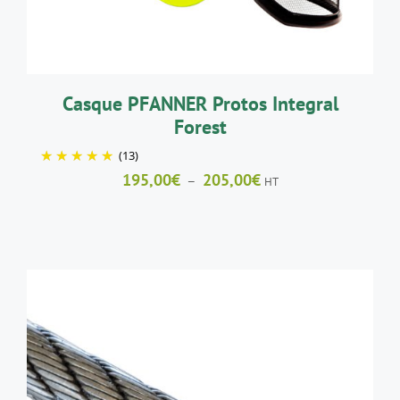
OPTIONS
PEUVENT
ÊTRE
CHOISIES
SUR
LA
Casque PFANNER Protos Integral
PAGE
Forest
DU
PRODUIT
(13)
Plage
195,00
€
205,00
€
–
HT
de
prix :
195,00€
à
205,00€