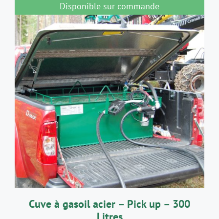
Disponible sur commande
5
150,00€
à
5
450,00€
DÉTAILS
Cuve à gasoil acier – Pick up – 300
Litres