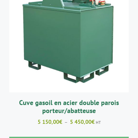
DÉTAILS
Cuve gasoil en acier double parois
porteur/abatteuse
Plage
5 150,00
€
5 450,00
€
–
HT
de
prix :