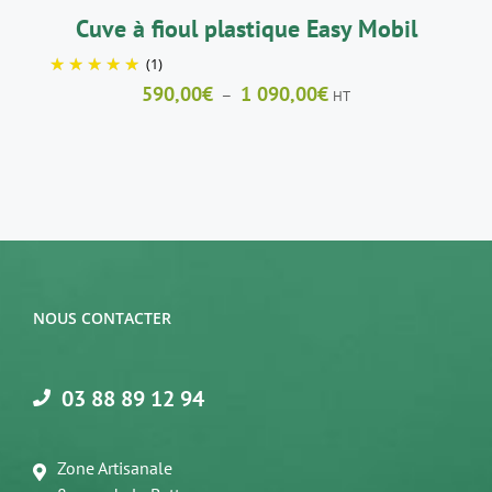
Cuve à fioul plastique Easy Mobil
(1)
Plage
590,00
€
1 090,00
€
–
HT
de
prix :
590,00€
à
1
090,00€
NOUS CONTACTER
03 88 89 12 94
Zone Artisanale