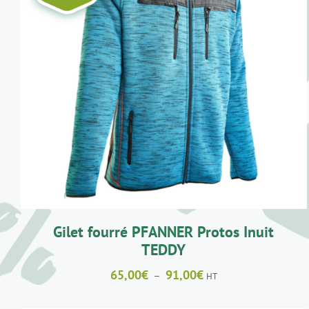
CE
CHOIX DES OPTIONS
/
DÉTAILS
PRODUIT
A
PLUSIEURS
VARIATIONS.
LES
OPTIONS
PEUVENT
ÊTRE
CHOISIES
SUR
LA
Gilet fourré PFANNER Protos Inuit
PAGE
DU
TEDDY
PRODUIT
Plage
65,00
€
91,00
€
–
HT
de
prix :