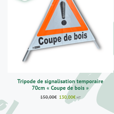
AJOUTER AU PANIER
/
DÉTAILS
Tripode de signalisation temporaire
70cm « Coupe de bois »
Le
Le
150,00
€
130,00
€
HT
prix
prix
initial
actuel