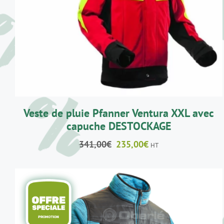
Veste de pluie Pfanner Ventura XXL avec
capuche DESTOCKAGE
Le
Le
341,00
€
235,00
€
HT
prix
prix
initial
actuel
était :
est :
341,00€.
235,00€.