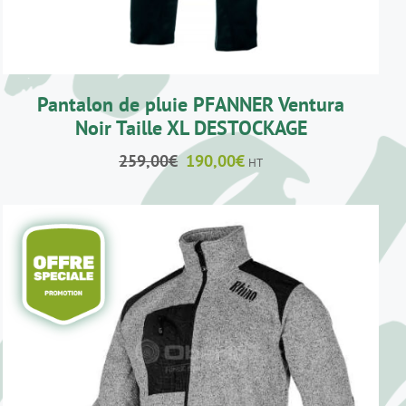
Pantalon de pluie PFANNER Ventura
Noir Taille XL DESTOCKAGE
Le
Le
259,00
€
190,00
€
HT
prix
prix
initial
actuel
était :
est :
259,00€.
190,00€.
CE
CHOIX DES OPTIONS
/
DÉTAILS