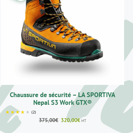
CE
CHOIX DES OPTIONS
/
DÉTAILS
PRODUIT
A
PLUSIEURS
VARIATIONS.
LES
OPTIONS
PEUVENT
ÊTRE
CHOISIES
SUR
LA
Chaussure de sécurité – LA SPORTIVA
PAGE
DU
Nepal S3 Work GTX®
PRODUIT
(2)
Le
Le
375,00
€
320,00
€
HT
prix
prix