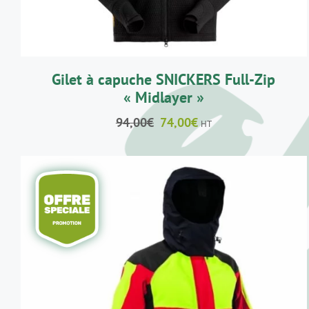
PEUVENT
ÊTRE
CHOISIES
SUR
LA
Gilet à capuche SNICKERS Full-Zip
PAGE
DU
« Midlayer »
PRODUIT
Le
Le
94,00
€
74,00
€
HT
prix
prix
initial
actuel
était :
est :
94,00€.
74,00€.
AJOUTER AU PANIER
/
DÉTAILS