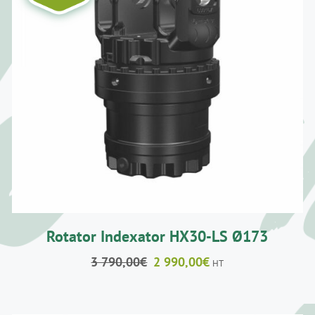
AJOUTER AU PANIER
/
DÉTAILS
Rotator Indexator HX30-LS Ø173
Le
Le
3 790,00
€
2 990,00
€
HT
prix
prix
initial
actuel
était :
est :