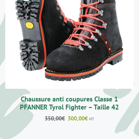
AJOUTER AU PANIER
/
DÉTAILS
Chaussure anti coupures Classe 1
PFANNER Tyrol Fighter – Taille 42
Le
Le
350,00
€
300,00
€
HT
prix
prix
initial
actuel