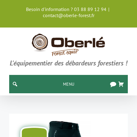
Passer
Besoin d'information ? 03 88 89 12 94
|
au
contact@oberle-forest.fr
contenu
L'équipementier des débardeurs forestiers !
MENU