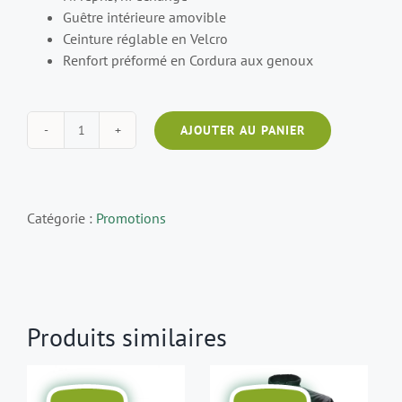
Guêtre intérieure amovible
Ceinture réglable en Velcro
Renfort préformé en Cordura aux genoux
AJOUTER AU PANIER
quantité
de
Pantalon
de
Catégorie :
Promotions
pluie
PFANNER
Ventura
Noir
Taille
Produits similaires
XL
DESTOCKAGE