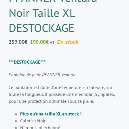
Noir Taille XL
DESTOCKAGE
Le
Le
259,00
€
190,00
€
En stock
HT
prix
prix
initial
actuel
***DESTOCKAGE***
était :
est :
259,00€.
190,00€.
Pantalon de pluie PFANNER Ventura
Ce pantalon est doté d’une fermeture zip latérale, sur
toute la longueur. Il possède une membran SympaTex,
pour une protection optimale sous la pluie.
Plus qu’une taille XL en stock !
Coloris : Noir
Ni repris, ni échangé