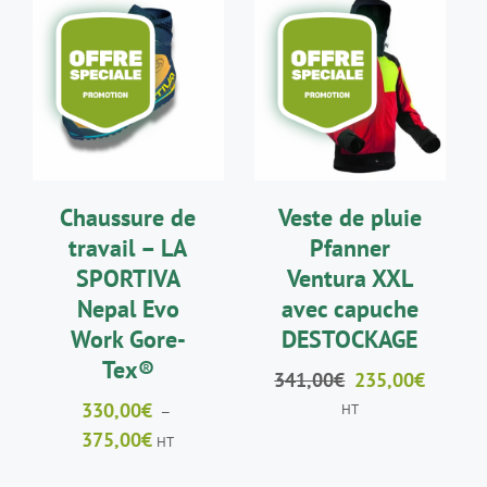
63,00€.
43,00€.
CHOIX DES
AJOUTER AU
CE
OPTIONS
/
PANIER
/
PRODUIT
DÉTAILS
DÉTAILS
A
PLUSIEURS
VARIATIONS.
LES
Chaussure de
Veste de pluie
OPTIONS
PEUVENT
travail – LA
Pfanner
ÊTRE
SPORTIVA
Ventura XXL
CHOISIES
SUR
Nepal Evo
avec capuche
LA
Work Gore-
DESTOCKAGE
PAGE
Tex®
DU
Le
Le
341,00
€
235,00
€
PRODUIT
prix
prix
330,00
€
HT
–
initial
actuel
Plage
375,00
€
HT
était :
est :
de
341,00€.
235,00€