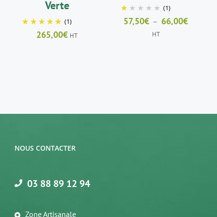
Verte
(1)
PAGE
PAGE
DU
DU
Plage
57,50
€
66,00
€
–
(1)
PRODUIT
PRODUIT
de
265,00
€
HT
HT
prix :
57,50€
à
66,00€
NOUS CONTACTER
03 88 89 12 94
Zone Artisanale