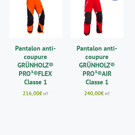
CHOIX DES
CHOIX DES
CE
CE
OPTIONS
/
OPTIONS
/
PRODUIT
PRODUIT
DÉTAILS
DÉTAILS
A
A
PLUSIEURS
PLUSIEURS
VARIATIONS.
VARIATIONS.
LES
LES
Pantalon anti-
Pantalon anti-
OPTIONS
OPTIONS
PEUVENT
PEUVENT
coupure
coupure
ÊTRE
ÊTRE
GRÜNHOLZ®
GRÜNHOLZ®
CHOISIES
CHOISIES
SUR
SUR
PRO³®FLEX
PRO³®AIR
LA
LA
Classe 1
Classe 1
PAGE
PAGE
DU
DU
216,00
€
240,00
€
HT
HT
PRODUIT
PRODUIT