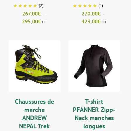
DU
DU
(2)
(1)
PRODUIT
PRODUIT
267,00
€
270,00
€
–
–
Plage
Plage
295,00
€
423,00
€
HT
HT
de
de
prix :
prix :
267,00€
270,00€
à
à
295,00€
423,00€
CHOIX DES
CHOIX DES
CE
CE
OPTIONS
/
OPTIONS
/
PRODUIT
PRODUIT
DÉTAILS
DÉTAILS
A
A
PLUSIEURS
PLUSIEURS
VARIATIONS.
VARIATIONS.
LES
LES
Chaussures de
T-shirt
OPTIONS
OPTIONS
PEUVENT
PEUVENT
marche
PFANNER Zipp-
ÊTRE
ÊTRE
ANDREW
Neck manches
CHOISIES
CHOISIES
SUR
SUR
NEPAL Trek
longues
LA
LA