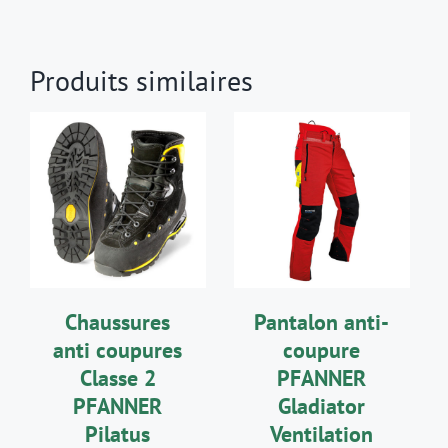
Produits similaires
CHOIX DES
CHOIX DES
CE
CE
OPTIONS
/
OPTIONS
/
PRODUIT
PRODUIT
DÉTAILS
DÉTAILS
A
A
PLUSIEURS
PLUSIEURS
VARIATIONS.
VARIATIONS.
LES
LES
Chaussures
Pantalon anti-
OPTIONS
OPTIONS
PEUVENT
PEUVENT
anti coupures
coupure
ÊTRE
ÊTRE
Classe 2
PFANNER
CHOISIES
CHOISIES
SUR
SUR
PFANNER
Gladiator
LA
LA
Pilatus
Ventilation
PAGE
PAGE