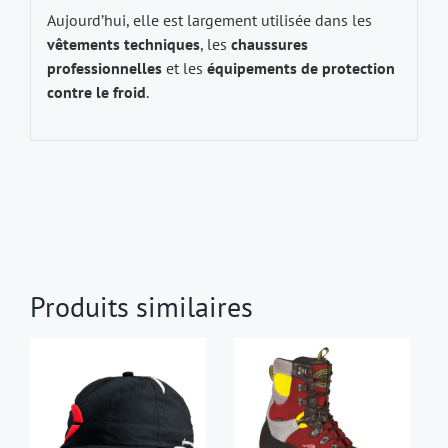
Aujourd’hui, elle est largement utilisée dans les
vêtements techniques
, les
chaussures
professionnelles
et les
équipements de protection
contre le froid
.
Produits similaires
AJOUTER AU
CHOIX DES
CE
PANIER
/
OPTIONS
/
PRODUIT