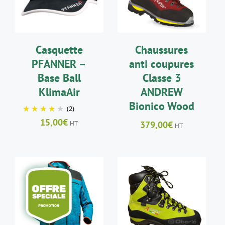
DÉTAILS
DÉTAILS
A
PLUSIEURS
VARIATIONS.
LES
Casquette
Chaussures
OPTIONS
PEUVENT
PFANNER –
anti coupures
ÊTRE
Base Ball
Classe 3
CHOISIES
SUR
KlimaAir
ANDREW
LA
Bionico Wood
(2)
PAGE
DU
15,00
€
HT
379,00
€
HT
PRODUIT
CHOIX DES
CHOIX DES
CE
CE
OPTIONS
/
OPTIONS
/
PRODUIT
PRODUIT
DÉTAILS
DÉTAILS
A
A