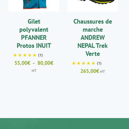
PLUSIEURS
PLUSIEURS
VARIATIONS.
VARIATIONS.
LES
LES
Gilet
Chaussures de
OPTIONS
OPTIONS
PEUVENT
PEUVENT
polyvalent
marche
ÊTRE
ÊTRE
PFANNER
ANDREW
CHOISIES
CHOISIES
SUR
SUR
Protos INUIT
NEPAL Trek
LA
LA
Verte
(1)
PAGE
PAGE
DU
DU
Plage
55,00
€
80,00
€
–
(1)
PRODUIT
PRODUIT
de
265,00
€
HT
HT
prix :
55,00€
à
80,00€