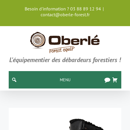
Passer
Besoin d'information ? 03 88 89 12 94
|
au
contact@oberle-forest.fr
contenu
L'équipementier des débardeurs forestiers !
MENU