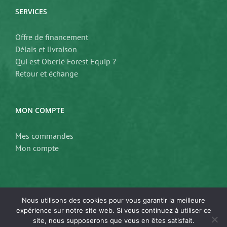
SERVICES
Offre de financement
Délais et livraison
Qui est Oberlé Forest Equip ?
Retour et échange
MON COMPTE
Mes commandes
Mon compte
Nous utilisons des cookies pour vous garantir la meilleure
expérience sur notre site web. Si vous continuez à utiliser ce
site, nous supposerons que vous en êtes satisfait.
Copyright 2024 Oberle Forest Equip | Tous droits réservés | Réalisé par