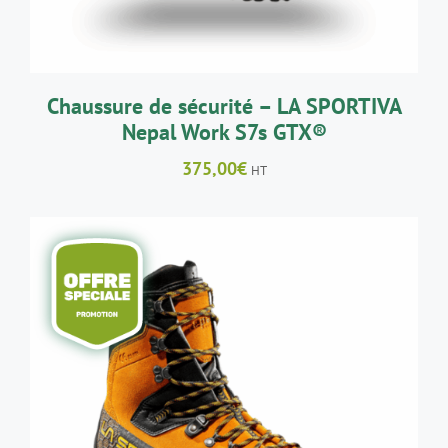
PEUVENT
ÊTRE
CHOISIES
SUR
LA
Chaussure de sécurité – LA SPORTIVA
PAGE
Nepal Work S7s GTX®
DU
PRODUIT
375,00
€
HT
CE
CHOIX DES OPTIONS
/
DÉTAILS
PRODUIT