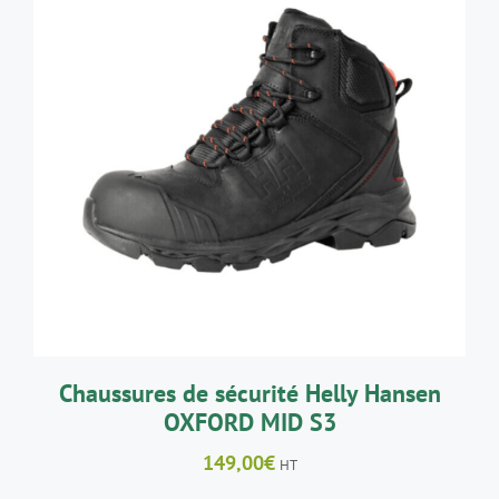
CE
CHOIX DES OPTIONS
/
DÉTAILS
PRODUIT
A
PLUSIEURS
VARIATIONS.
LES
OPTIONS
PEUVENT
ÊTRE
CHOISIES
SUR
LA
Chaussures de sécurité Helly Hansen
PAGE
OXFORD MID S3
DU
PRODUIT
149,00
€
HT