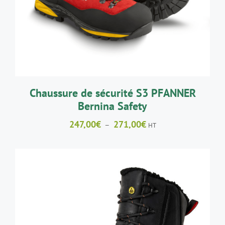
Chaussure de sécurité S3 PFANNER
Bernina Safety
Plage
247,00
€
271,00
€
–
HT
de
prix :
247,00€
à
271,00€