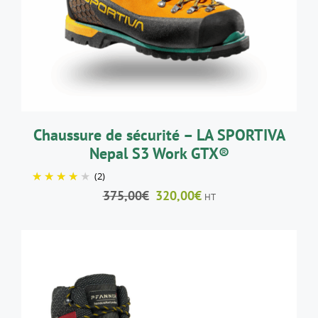
A
PLUSIEURS
VARIATIONS.
LES
OPTIONS
PEUVENT
ÊTRE
CHOISIES
SUR
LA
Chaussure de sécurité – LA SPORTIVA
PAGE
Nepal S3 Work GTX®
DU
PRODUIT
(2)
Le
Le
375,00
€
320,00
€
HT
prix
prix
initial
actuel
était :
est :
375,00€.
320,00€.