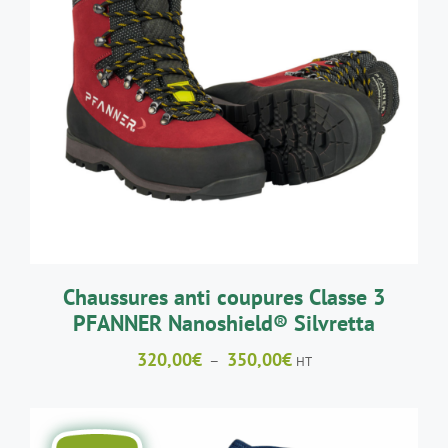
CE
CHOIX DES OPTIONS
/
DÉTAILS
PRODUIT
A
PLUSIEURS
VARIATIONS.
LES
OPTIONS
PEUVENT
ÊTRE
CHOISIES
SUR
LA
Chaussures anti coupures Classe 3
PAGE
PFANNER Nanoshield® Silvretta
DU
PRODUIT
Plage
320,00
€
350,00
€
–
HT
de
prix :
320,00€