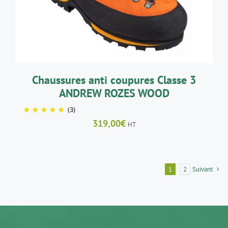
VARIATIONS.
LES
OPTIONS
PEUVENT
ÊTRE
CHOISIES
SUR
LA
Chaussures anti coupures Classe 3
PAGE
ANDREW ROZES WOOD
DU
PRODUIT
(3)
319,00
€
HT
1
2
Suivant