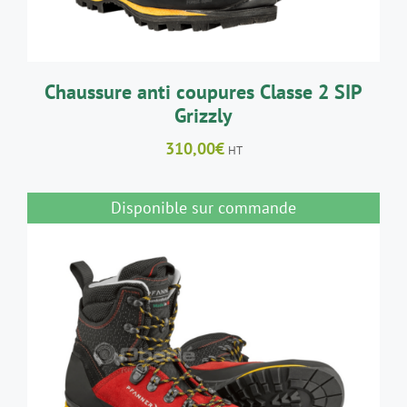
PEUVENT
ÊTRE
CHOISIES
SUR
LA
Chaussure anti coupures Classe 2 SIP
PAGE
Grizzly
DU
PRODUIT
310,00
€
HT
Disponible sur commande
DÉTAILS