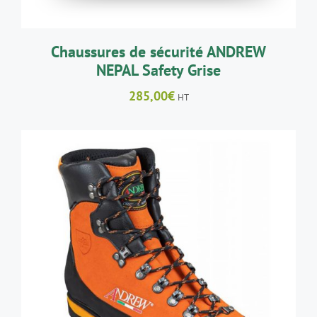
ÊTRE
CHOISIES
SUR
LA
Chaussures de sécurité ANDREW
PAGE
NEPAL Safety Grise
DU
PRODUIT
285,00
€
HT
CE
CHOIX DES OPTIONS
/
DÉTAILS
PRODUIT
A
PLUSIEURS