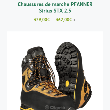
LA
Chaussures de marche PFANNER
PAGE
Sirius STX 2.5
DU
PRODUIT
Plage
329,00
€
362,00
€
–
HT
de
prix :
329,00€
à
362,00€
CE
CHOIX DES OPTIONS
/
DÉTAILS
PRODUIT
A
PLUSIEURS
VARIATIONS.
LES
OPTIONS