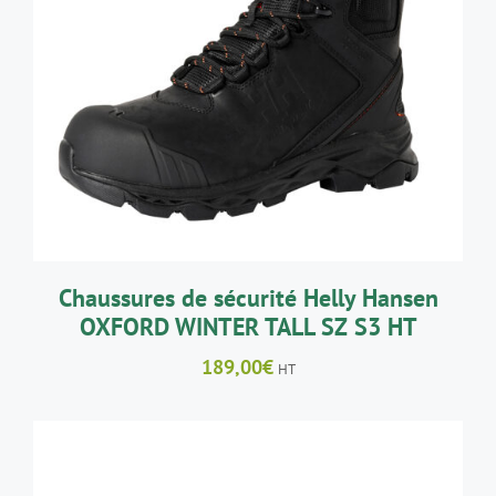
CE
CHOIX DES OPTIONS
/
DÉTAILS
PRODUIT
A
PLUSIEURS
VARIATIONS.
LES
OPTIONS
PEUVENT
ÊTRE
CHOISIES
SUR
LA
Chaussures de sécurité Helly Hansen
PAGE
OXFORD WINTER TALL SZ S3 HT
DU
PRODUIT
189,00
€
HT