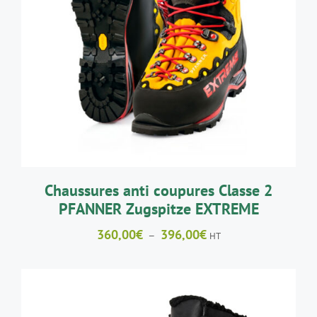
CE
CHOIX DES OPTIONS
/
DÉTAILS
PRODUIT
A
PLUSIEURS
VARIATIONS.
LES
OPTIONS
PEUVENT
ÊTRE
CHOISIES
SUR
LA
Chaussures anti coupures Classe 2
PAGE
PFANNER Zugspitze EXTREME
DU
PRODUIT
Plage
360,00
€
396,00
€
–
HT
de
prix :
360,00€
à