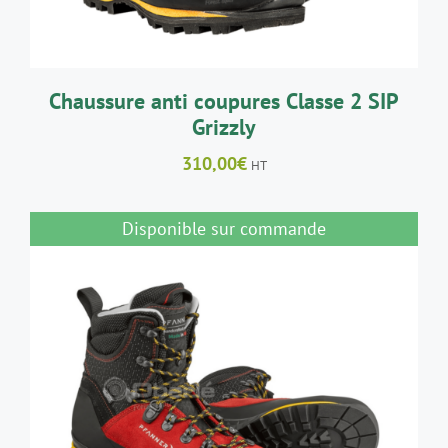
PEUVENT
ÊTRE
CHOISIES
SUR
LA
Chaussure anti coupures Classe 2 SIP
PAGE
Grizzly
DU
PRODUIT
310,00
€
HT
Disponible sur commande
DÉTAILS