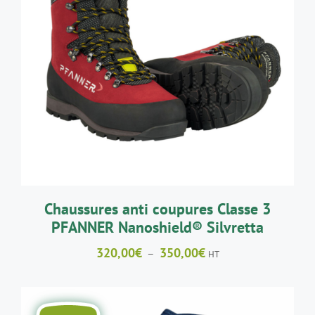
CE
CHOIX DES OPTIONS
/
DÉTAILS
PRODUIT
A
PLUSIEURS
VARIATIONS.
LES
OPTIONS
PEUVENT
ÊTRE
CHOISIES
SUR
LA
Chaussures anti coupures Classe 3
PAGE
PFANNER Nanoshield® Silvretta
DU
PRODUIT
Plage
320,00
€
350,00
€
–
HT
de
prix :
320,00€