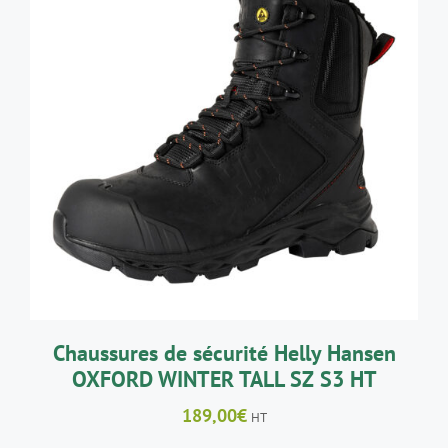
396,00€
CE
CHOIX DES OPTIONS
/
DÉTAILS
PRODUIT
A
PLUSIEURS
VARIATIONS.
LES
OPTIONS
PEUVENT
ÊTRE
CHOISIES
SUR
LA
Chaussures de sécurité Helly Hansen
PAGE
OXFORD WINTER TALL SZ S3 HT
DU
PRODUIT
189,00
€
HT