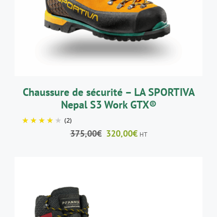
A
PLUSIEURS
VARIATIONS.
LES
OPTIONS
PEUVENT
ÊTRE
CHOISIES
SUR
LA
Chaussure de sécurité – LA SPORTIVA
PAGE
Nepal S3 Work GTX®
DU
PRODUIT
(2)
Le
Le
375,00
€
320,00
€
HT
prix
prix
initial
actuel
était :
est :
375,00€.
320,00€.