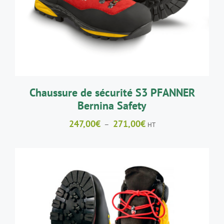
Chaussure de sécurité S3 PFANNER
Bernina Safety
Plage
247,00
€
271,00
€
–
HT
de
prix :
247,00€
à
271,00€