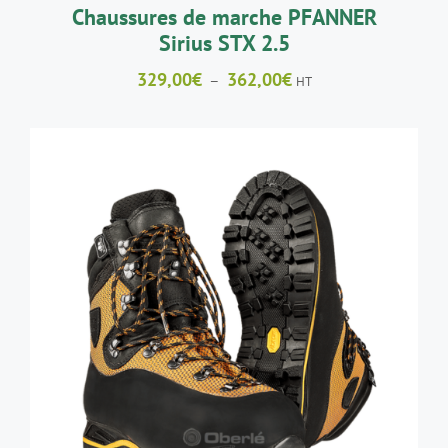
LA
Chaussures de marche PFANNER
PAGE
Sirius STX 2.5
DU
PRODUIT
Plage
329,00
€
362,00
€
–
HT
de
prix :
329,00€
à
362,00€
CE
CHOIX DES OPTIONS
/
DÉTAILS
PRODUIT
A
PLUSIEURS
VARIATIONS.
LES
OPTIONS