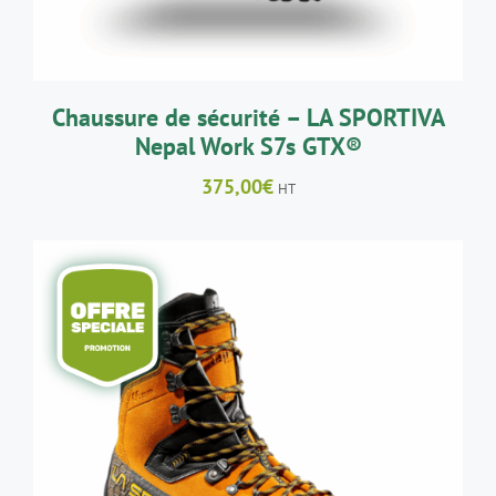
PEUVENT
ÊTRE
CHOISIES
SUR
LA
Chaussure de sécurité – LA SPORTIVA
PAGE
Nepal Work S7s GTX®
DU
PRODUIT
375,00
€
HT
CE
CHOIX DES OPTIONS
/
DÉTAILS
PRODUIT