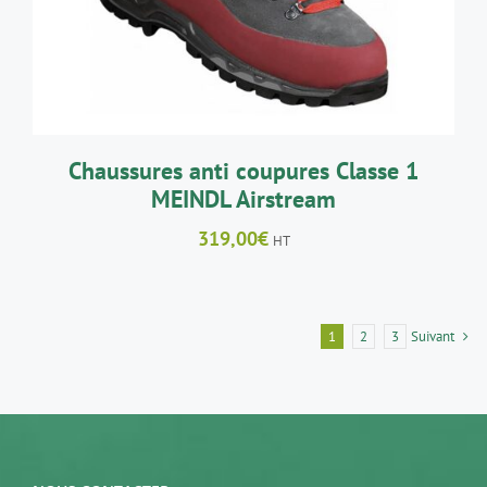
VARIATIONS.
LES
OPTIONS
PEUVENT
ÊTRE
CHOISIES
SUR
LA
Chaussures anti coupures Classe 1
PAGE
MEINDL Airstream
DU
PRODUIT
319,00
€
HT
1
2
3
Suivant