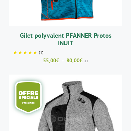
OPTIONS
PEUVENT
ÊTRE
CHOISIES
SUR
LA
Gilet polyvalent PFANNER Protos
PAGE
INUIT
DU
PRODUIT
(1)
Plage
55,00
€
80,00
€
–
HT
de
prix :
55,00€
à
80,00€