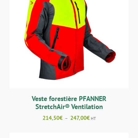
CE
CHOIX DES OPTIONS
/
DÉTAILS
PRODUIT
A
PLUSIEURS
VARIATIONS.
LES
OPTIONS
PEUVENT
ÊTRE
CHOISIES
SUR
LA
Veste forestière PFANNER
PAGE
StretchAir® Ventilation
DU
PRODUIT
Plage
214,50
€
247,00
€
–
HT
de
prix :