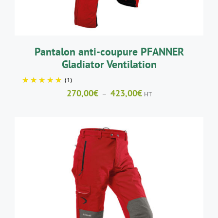
PEUVENT
ÊTRE
CHOISIES
SUR
LA
Pantalon anti-coupure PFANNER
PAGE
Gladiator Ventilation
DU
PRODUIT
(1)
Plage
270,00
€
423,00
€
–
HT
de
prix :
270,00€
à
423,00€
CE
CHOIX DES OPTIONS
/
DÉTAILS