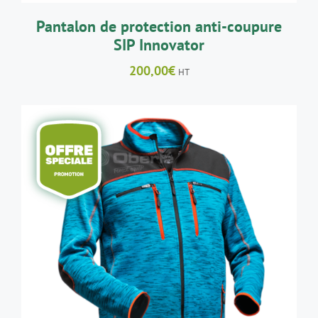
SUR
LA
Pantalon de protection anti-coupure
PAGE
SIP Innovator
DU
PRODUIT
200,00
€
HT
CE
CHOIX DES OPTIONS
/
DÉTAILS
PRODUIT
A
PLUSIEURS
VARIATIONS.
LES