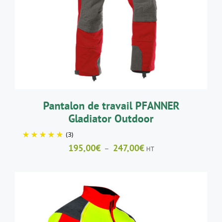
PRODUIT
A
PLUSIEURS
VARIATIONS.
LES
OPTIONS
PEUVENT
ÊTRE
CHOISIES
SUR
LA
Pantalon de travail PFANNER
PAGE
Gladiator Outdoor
DU
PRODUIT
(3)
Plage
195,00
€
247,00
€
–
HT
de
prix :
195,00€
à
247,00€