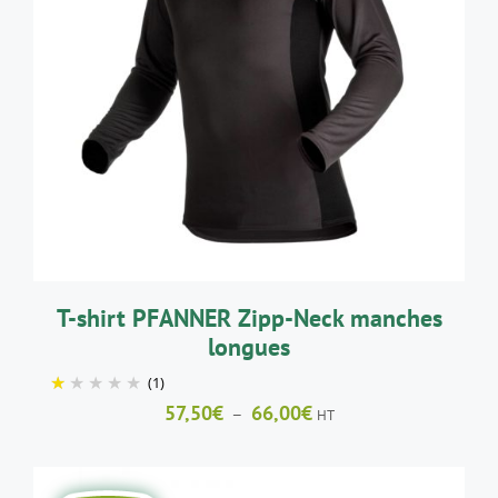
CE
CHOIX DES OPTIONS
/
DÉTAILS
PRODUIT
A
PLUSIEURS
VARIATIONS.
LES
OPTIONS
PEUVENT
ÊTRE
CHOISIES
SUR
LA
T-shirt PFANNER Zipp-Neck manches
PAGE
longues
DU
PRODUIT
(1)
Plage
57,50
€
66,00
€
–
HT
de
prix :
57,50€