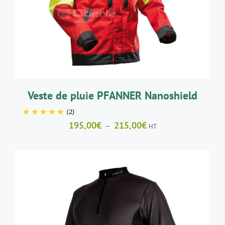
A
PLUSIEURS
VARIATIONS.
LES
OPTIONS
PEUVENT
ÊTRE
CHOISIES
SUR
LA
Veste de pluie PFANNER Nanoshield
PAGE
(2)
DU
PRODUIT
Plage
195,00
€
215,00
€
–
HT
de
prix :
195,00€
à
215,00€