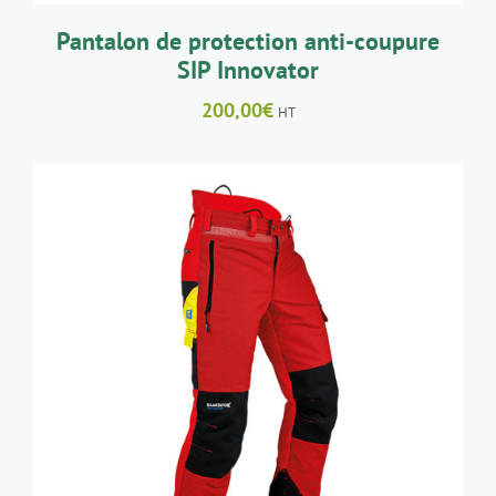
SUR
LA
Pantalon de protection anti-coupure
PAGE
SIP Innovator
DU
PRODUIT
200,00
€
HT
CE
CHOIX DES OPTIONS
/
DÉTAILS
PRODUIT
A
PLUSIEURS
VARIATIONS.
LES