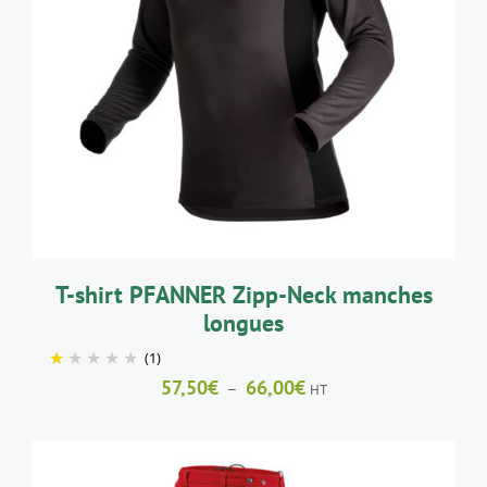
CE
CHOIX DES OPTIONS
/
DÉTAILS
PRODUIT
A
PLUSIEURS
VARIATIONS.
LES
OPTIONS
PEUVENT
ÊTRE
CHOISIES
SUR
LA
T-shirt PFANNER Zipp-Neck manches
PAGE
longues
DU
PRODUIT
(1)
Plage
57,50
€
66,00
€
–
HT
de
prix :
57,50€