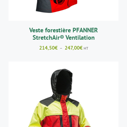
PEUVENT
ÊTRE
CHOISIES
SUR
LA
Veste forestière PFANNER
PAGE
StretchAir® Ventilation
DU
PRODUIT
Plage
214,50
€
247,00
€
–
HT
de
prix :
214,50€
à
247,00€
CE
CHOIX DES OPTIONS
/
DÉTAILS
PRODUIT