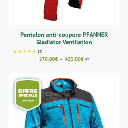
OPTIONS
PEUVENT
ÊTRE
CHOISIES
SUR
LA
Pantalon anti-coupure PFANNER
PAGE
Gladiator Ventilation
DU
PRODUIT
(1)
Plage
270,00
€
423,00
€
–
HT
de
prix :
270,00€
à
423,00€