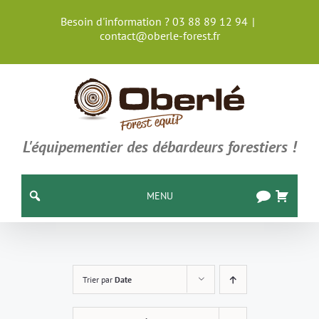
Passer
Besoin d'information ? 03 88 89 12 94
|
au
contact@oberle-forest.fr
contenu
L'équipementier des débardeurs forestiers !
MENU
Trier par
Date