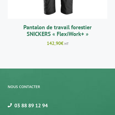
PEUVENT
ÊTRE
CHOISIES
SUR
LA
Pantalon de travail forestier
PAGE
SNICKERS « FlexiWork+ »
DU
PRODUIT
142,90
€
HT
NOUS CONTACTER
03 88 89 12 94