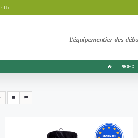
st.fr
L'équipementier des déba
PROMO