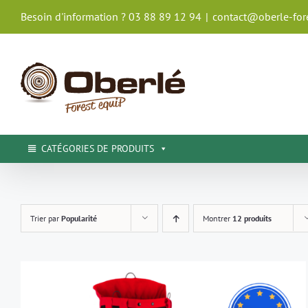
Passer
Besoin d'information ? 03 88 89 12 94
|
contact@oberle-fore
au
contenu
CATÉGORIES DE PRODUITS
Trier par
Popularité
Montrer
12 produits