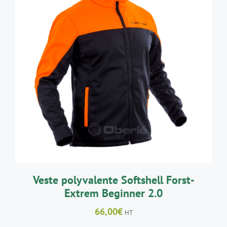
CE
CHOIX DES OPTIONS
/
DÉTAILS
PRODUIT
A
PLUSIEURS
VARIATIONS.
LES
OPTIONS
PEUVENT
ÊTRE
CHOISIES
SUR
LA
Veste polyvalente Softshell Forst-
PAGE
Extrem Beginner 2.0
DU
PRODUIT
66,00
€
HT