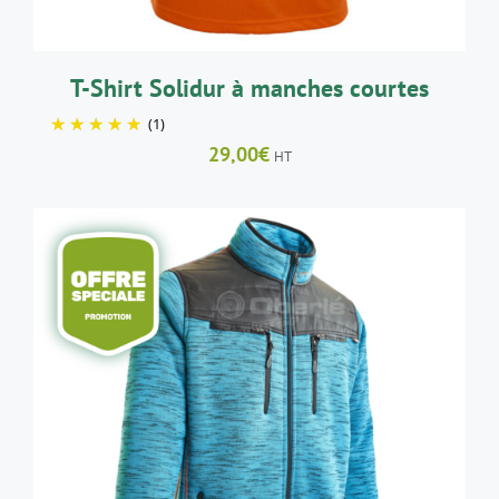
ÊTRE
CHOISIES
SUR
LA
T-Shirt Solidur à manches courtes
PAGE
(1)
DU
PRODUIT
29,00
€
HT
CE
CHOIX DES OPTIONS
/
DÉTAILS
PRODUIT
A
PLUSIEURS