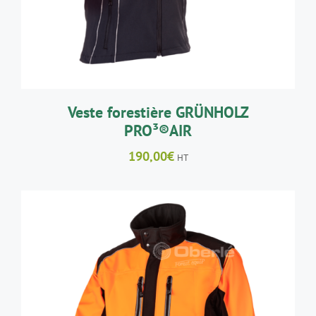
VARIATIONS.
LES
OPTIONS
PEUVENT
ÊTRE
CHOISIES
SUR
LA
Veste forestière GRÜNHOLZ
PAGE
PRO³®AIR
DU
PRODUIT
190,00
€
HT