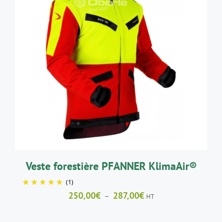
CE
CHOIX DES OPTIONS
/
DÉTAILS
PRODUIT
A
PLUSIEURS
VARIATIONS.
LES
OPTIONS
PEUVENT
ÊTRE
CHOISIES
SUR
LA
Veste forestière PFANNER KlimaAir®
PAGE
(1)
DU
PRODUIT
Plage
250,00
€
287,00
€
–
HT
de
prix :