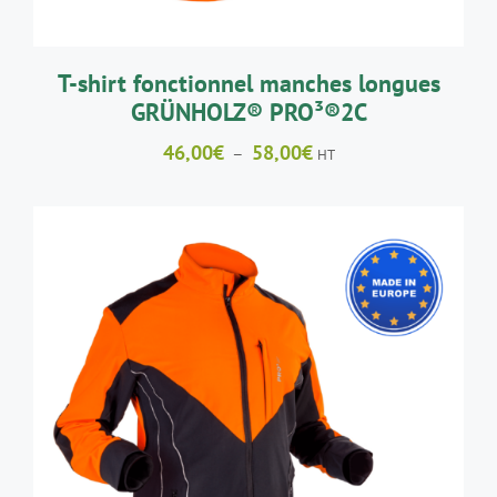
ÊTRE
CHOISIES
SUR
LA
T-shirt fonctionnel manches longues
PAGE
GRÜNHOLZ® PRO³®2C
DU
PRODUIT
Plage
46,00
€
58,00
€
–
HT
de
prix :
46,00€
à
58,00€
CE
CHOIX DES OPTIONS
/
DÉTAILS
PRODUIT
A
PLUSIEURS