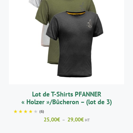
CE
CHOIX DES OPTIONS
/
DÉTAILS
PRODUIT
A
PLUSIEURS
VARIATIONS.
LES
OPTIONS
PEUVENT
ÊTRE
CHOISIES
SUR
LA
Lot de T-Shirts PFANNER
PAGE
« Holzer »/Bûcheron – (lot de 3)
DU
PRODUIT
(6)
Plage
25,00
€
29,00
€
–
HT
de