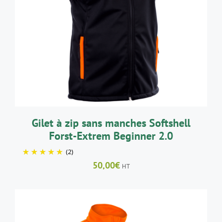
CE
CHOIX DES OPTIONS
/
DÉTAILS
PRODUIT
A
PLUSIEURS
VARIATIONS.
LES
OPTIONS
PEUVENT
ÊTRE
CHOISIES
SUR
LA
Gilet à zip sans manches Softshell
PAGE
Forst-Extrem Beginner 2.0
DU
PRODUIT
(2)
50,00
€
HT