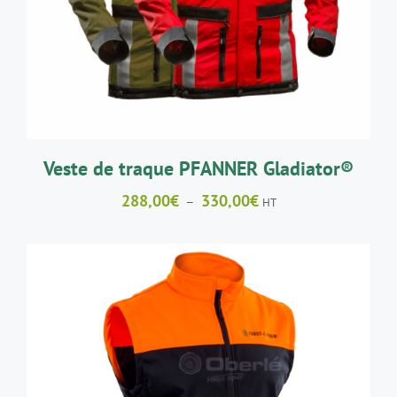
A
PLUSIEURS
VARIATIONS.
LES
OPTIONS
PEUVENT
ÊTRE
CHOISIES
SUR
LA
Veste de traque PFANNER Gladiator®
PAGE
DU
Plage
288,00
€
330,00
€
–
HT
PRODUIT
de
prix :
288,00€
à
330,00€