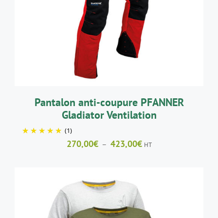
PRODUIT
A
PLUSIEURS
VARIATIONS.
LES
OPTIONS
PEUVENT
ÊTRE
CHOISIES
SUR
LA
Pantalon anti-coupure PFANNER
PAGE
Gladiator Ventilation
DU
PRODUIT
(1)
Plage
270,00
€
423,00
€
–
HT
de
prix :
270,00€
à
423,00€