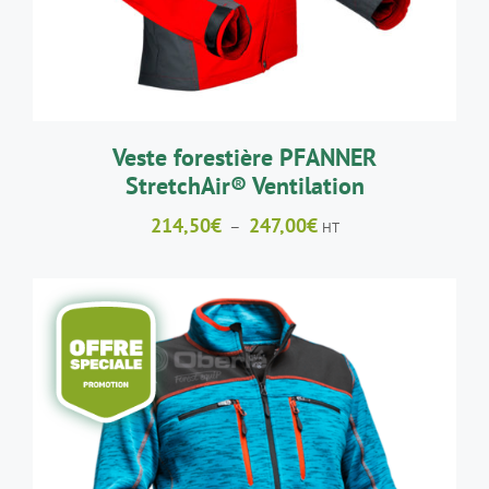
LES
OPTIONS
PEUVENT
ÊTRE
CHOISIES
SUR
LA
Veste forestière PFANNER
PAGE
StretchAir® Ventilation
DU
PRODUIT
Plage
214,50
€
247,00
€
–
HT
de
prix :
214,50€
à
247,00€