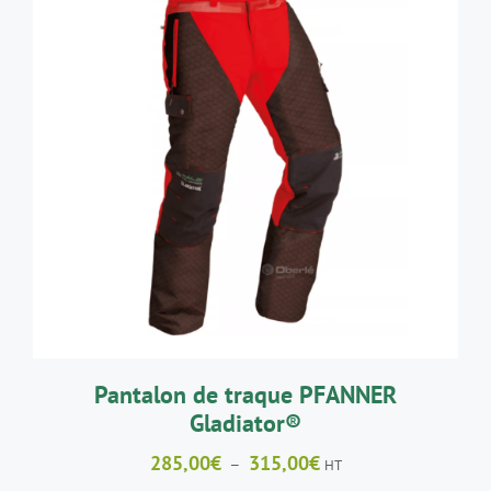
CE
CHOIX DES OPTIONS
/
DÉTAILS
PRODUIT
A
PLUSIEURS
VARIATIONS.
LES
OPTIONS
PEUVENT
ÊTRE
CHOISIES
SUR
LA
Pantalon de traque PFANNER
PAGE
Gladiator®
DU
PRODUIT
Plage
285,00
€
315,00
€
–
HT
de