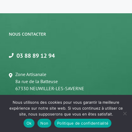
250,00€
à
287,00€
NOUS CONTACTER
03 88 89 12 94
Zone Artisanale
8a rue de la Batteuse
67330 NEUWILLER-LES-SAVERNE
Nous utilisons des cookies pour vous garantir la meilleure
expérience sur notre site web. Si vous continuez à utiliser ce
site, nous supposerons que vous en êtes satisfait.
INFORMATIONS
9.8
/10
219 avis
Ok
Non
Politique de confidentialité
Conditions générales de vente