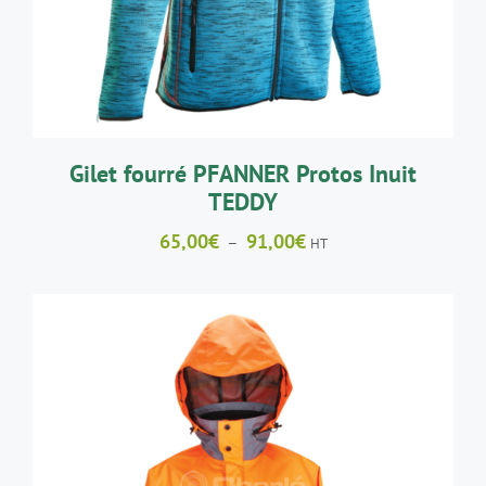
VARIATIONS.
LES
OPTIONS
PEUVENT
ÊTRE
CHOISIES
SUR
LA
Gilet fourré PFANNER Protos Inuit
PAGE
TEDDY
DU
PRODUIT
Plage
65,00
€
91,00
€
–
HT
de
prix :
65,00€
à
91,00€