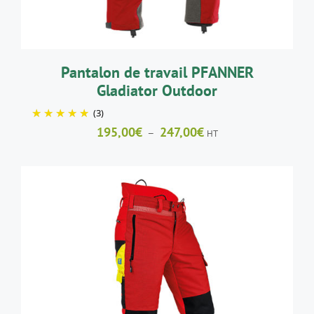
PEUVENT
ÊTRE
CHOISIES
SUR
LA
Pantalon de travail PFANNER
PAGE
Gladiator Outdoor
DU
PRODUIT
(3)
Plage
195,00
€
247,00
€
–
HT
de
prix :
195,00€
à
247,00€
CE
CHOIX DES OPTIONS
/
DÉTAILS