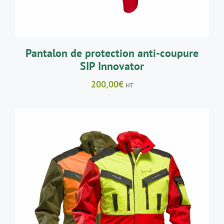
PEUVENT
ÊTRE
CHOISIES
SUR
LA
Pantalon de protection anti-coupure
PAGE
SIP Innovator
DU
PRODUIT
200,00
€
HT
CE
CHOIX DES OPTIONS
/
DÉTAILS
PRODUIT