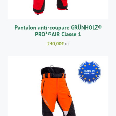
PEUVENT
ÊTRE
CHOISIES
SUR
LA
Pantalon anti-coupure GRÜNHOLZ®
PAGE
PRO³®AIR Classe 1
DU
PRODUIT
240,00
€
HT
CE
CHOIX DES OPTIONS
/
DÉTAILS
PRODUIT