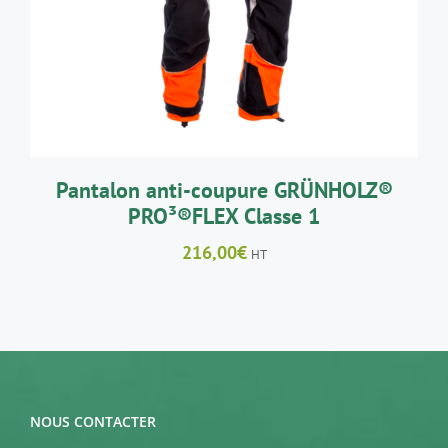
A
PLUSIEURS
VARIATIONS.
LES
OPTIONS
PEUVENT
ÊTRE
CHOISIES
SUR
LA
Pantalon anti-coupure GRÜNHOLZ®
PAGE
PRO³®FLEX Classe 1
DU
PRODUIT
216,00
€
HT
NOUS CONTACTER