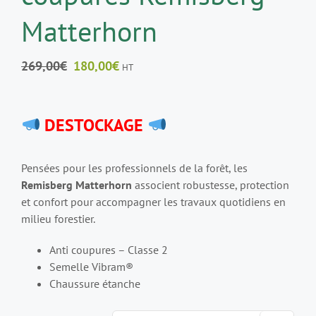
Matterhorn
Le
Le
269,00
€
180,00
€
HT
prix
prix
initial
actuel
était :
est :
DESTOCKAGE
269,00€.
180,00€.
Pensées pour les professionnels de la forêt, les
Remisberg Matterhorn
associent robustesse, protection
et confort pour accompagner les travaux quotidiens en
milieu forestier.
Anti coupures – Classe 2
Semelle Vibram®
Chaussure étanche