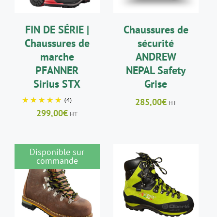
VARIATIONS.
VARIATIONS.
LES
LES
FIN DE SÉRIE |
Chaussures de
OPTIONS
OPTIONS
PEUVENT
PEUVENT
Chaussures de
sécurité
ÊTRE
ÊTRE
marche
ANDREW
CHOISIES
CHOISIES
SUR
SUR
PFANNER
NEPAL Safety
LA
LA
Sirius STX
Grise
PAGE
PAGE
DU
DU
(4)
285,00
€
HT
PRODUIT
PRODUIT
299,00
€
HT
Disponible sur
commande
CHOIX DES
CE
DÉTAILS
OPTIONS
/
PRODUIT
DÉTAILS
A
PLUSIEURS