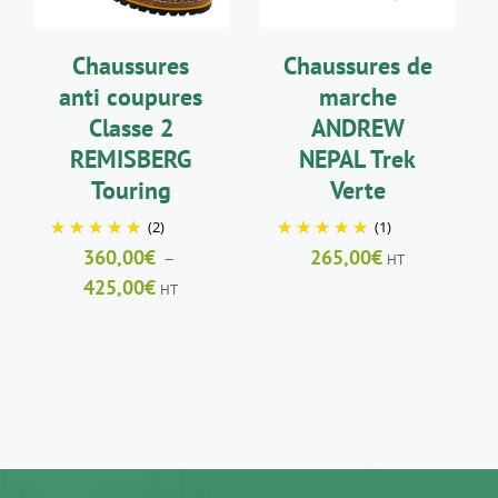
VARIATIONS.
LES
Chaussures
Chaussures de
OPTIONS
PEUVENT
anti coupures
marche
ÊTRE
Classe 2
ANDREW
CHOISIES
SUR
REMISBERG
NEPAL Trek
LA
Touring
Verte
PAGE
DU
(2)
(1)
PRODUIT
360,00
€
265,00
€
–
HT
Plage
425,00
€
HT
de
prix :
360,00€
à
425,00€