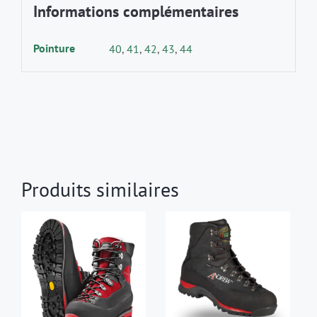
Informations complémentaires
Pointure
40
,
41
,
42
,
43
,
44
Produits similaires
CHOIX DES
CHOIX DES
CE
CE
OPTIONS
/
OPTIONS
/
PRODUIT
PRODUIT
DÉTAILS
DÉTAILS
A
A
PLUSIEURS
PLUSIEURS