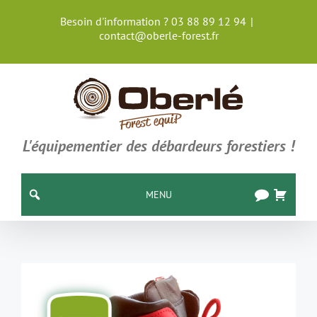
Passer
Besoin d'information ? 03 88 89 12 94
|
au
contact@oberle-forest.fr
contenu
L'équipementier des débardeurs forestiers !
MENU