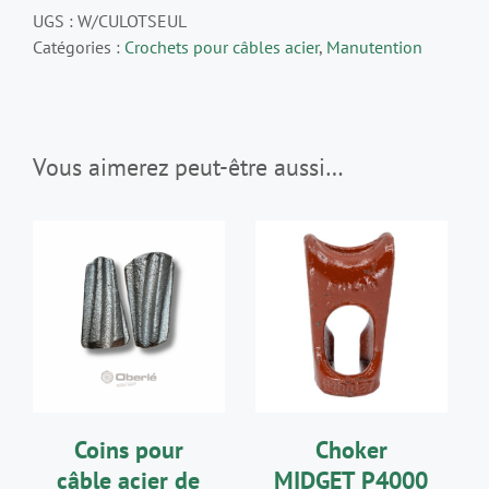
10,
UGS :
W/CULOTSEUL
11,
Catégories :
Crochets pour câbles acier
,
Manutention
12,
13
et
14
mm
Vous aimerez peut-être aussi…
AJOUTER AU
AJOUTER AU
PANIER
/
PANIER
/
DÉTAILS
DÉTAILS
Coins pour
Choker
câble acier de
MIDGET P4000