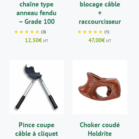
chaîne type
blocage câble
anneau fendu
+
– Grade 100
raccourcisseur
(3)
(1)
12,50
€
47,00
€
HT
HT
AJOUTER AU
AJOUTER AU
PANIER
/
PANIER
/
DÉTAILS
DÉTAILS
Pince coupe
Choker coudé
câble à cliquet
Holdrite