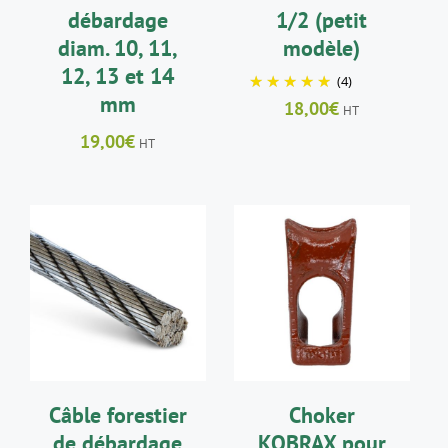
débardage
1/2 (petit
diam. 10, 11,
modèle)
12, 13 et 14
(4)
mm
18,00
€
HT
19,00
€
HT
CHOIX DES
AJOUTER AU
CE
OPTIONS
/
PANIER
/
PRODUIT
DÉTAILS
DÉTAILS
A
PLUSIEURS
VARIATIONS.
LES
Câble forestier
Choker
OPTIONS
PEUVENT
de débardage
KOBRAX pour