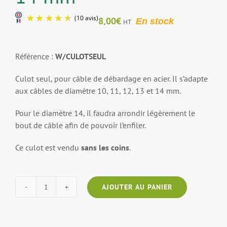
8,00
€
En stock
HT
Référence :
W/CULOTSEUL
Culot seul, pour câble de débardage en acier. Il s’adapte
aux câbles de diamètre 10, 11, 12, 13 et 14 mm.
(10 avis)
Pour le diamètre 14, il faudra arrondir légèrement le
bout de câble afin de pouvoir l’enfiler.
Ce culot est vendu
sans les coins
.
AJOUTER AU PANIER
quantité
de
Culot