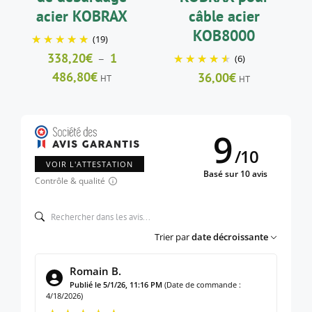
ÊTRE
acier KOBRAX
câble acier
CHOISIES
SUR
KOB8000
(19)
LA
338,20
€
1
–
(6)
PAGE
DU
Plage
486,80
€
36,00
€
HT
HT
PRODUIT
de
prix :
338,20€
9
à
/
10
1
VOIR L'ATTESTATION
Basé sur 10 avis
486,80€
Contrôle & qualité
Trier par
date décroissante
Romain B.
Publié le 5/1/26, 11:16 PM
(Date de commande :
4/18/2026)