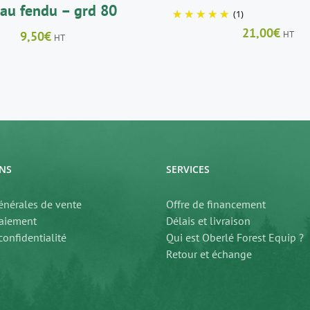
au fendu – grd 80
(1)
21,00
€
HT
9,50
€
HT
NS
SERVICES
énérales de vente
Offre de financement
aiement
Délais et livraison
confidentialité
Qui est Oberlé Forest Equip ?
Retour et échange