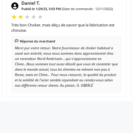
Daniel T.
Publié le 1/29/23, 5:03 PM
(Date de commande : 12/11/2022)
Très bon Choker, mais déçu de savoir que la fabrication est
chinoise.
Réponse du marchand
Merci pur votre retour. Notre fournisseur de choker habituel a
cessé son activité, nous nous sommes donc approvisionné chez
un revendeur Nord-Américain....qui s'approvisionne en
Chine...Nous sommes tout aussi désolé que vous de constater que
dans le monde actuel, tous les chemins ne mènent non pas à
Rome, mais en Chine... Pour nous rassurer, la qualité du produit
et la solidité de l'acier semble cependant au rendez-vous selon
nos différents retour clients. Au plaisir, G. OBERLÉ