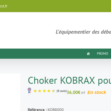
st.fr
L'équipementier des déba
PROMO
Choker KOBRAX pou
36,00
€
En stock
HT
(6 avis)
Référence :
KOB
8000