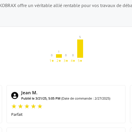
 KOBRAX offre un véritable allié rentable pour vos travaux de déb
5
1
0
0
0
1★
2★
3★
4★
5★
Jean M.
Publié le 3/21/25, 5:05 PM
(Date de commande : 2/27/2025)
Parfait