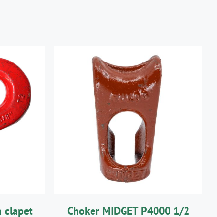
R
/
AJOUTER AU PANIER
/
DÉTAILS
 clapet
Choker MIDGET P4000 1/2