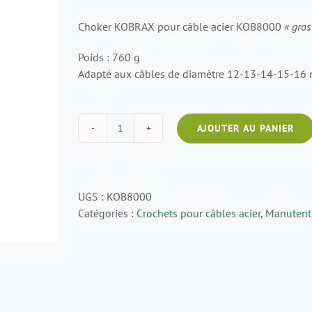
Choker KOBRAX pour câble acier KOB8000
« gros
Poids : 760 g
Adapté aux câbles de diamètre 12-13-14-15-16
AJOUTER AU PANIER
quantité
de
Choker
KOBRAX
UGS :
KOB8000
pour
Catégories :
Crochets pour câbles acier
,
Manutent
câble
acier
KOB8000