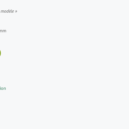
 modèle »
 mm
ion