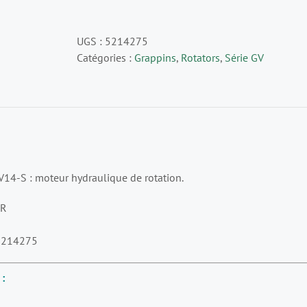
Rotator
Indexator
UGS :
5214275
GV14-
Catégories :
Grappins
,
Rotators
,
Série GV
S
Ø173
V14-S : moteur hydraulique de rotation.
OR
214275
 :