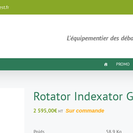
st.fr
L'équipementier des déba
PROMO
Rotator Indexator
2 595,00
€
Sur commande
HT
Poids
58,9 Kg