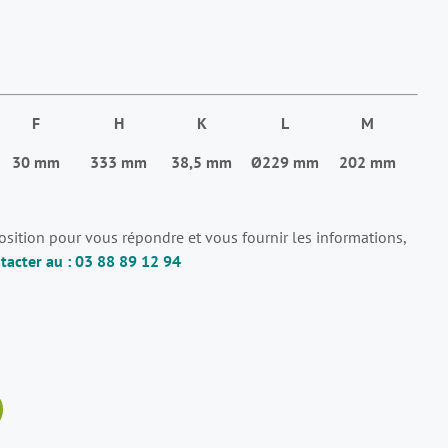
F
H
K
L
M
30 mm
333 mm
38,5 mm
Ø229 mm
202 mm
position pour vous répondre et vous fournir les informations,
tacter au : 03 88 89 12 94