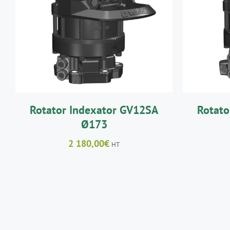
AJOUTER AU PANIER
/
AJO
DÉTAILS
Rotator Indexator GV12SA
Rotato
Ø173
2 180,00
€
HT