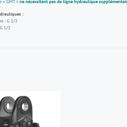
ge « GMT »
ne nécessitant pas de ligne hydraulique supplémentai
drauliques :
e : G 1/2
 G 1/2