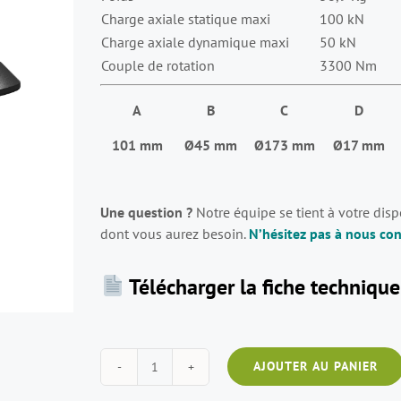
Charge axiale statique maxi
100 kN
Charge axiale dynamique maxi
50 kN
Couple de rotation
3300 Nm
A
B
C
D
101 mm
Ø45 mm
Ø173 mm
Ø17 mm
Une question ?
Notre équipe se tient à votre dis
dont vous aurez besoin.
N’hésitez pas à nous con
Télécharger la fiche technique
AJOUTER AU PANIER
quantité
de