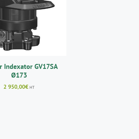
UTER AU PANIER
/
DÉTAILS
r Indexator GV17SA
Ø173
2 950,00
€
HT