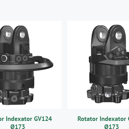
UTER AU PANIER
/
AJOUTER AU PANIE
DÉTAILS
DÉTAILS
or Indexator GV124
Rotator Indexator
Ø173
Ø173