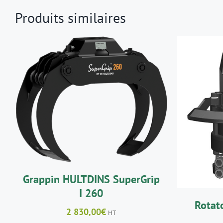
Produits similaires
AJOUTER AU PANIER
/
DÉTAILS
AJO
Grappin HULTDINS SuperGrip
I 260
Rotat
2 830,00
€
HT