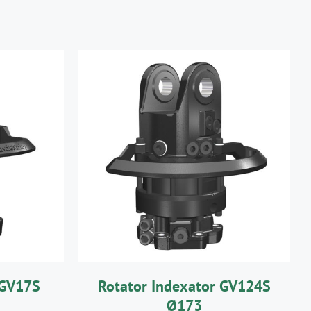
R
/
AJOUTER AU PANIER
/
DÉTAILS
 GV17S
Rotator Indexator GV124S
Ø173