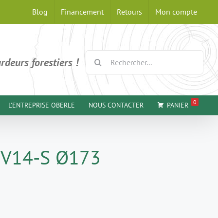
Blog
Financement
Retours
Mon compte
Rechercher:
rdeurs forestiers !
0
L'ENTREPRISE OBERLE
NOUS CONTACTER
PANIER
 GV14-S Ø173