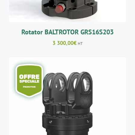
Rotator BALTROTOR GRS16S203
3 300,00
€
HT
AJOUTER AU PANIER
/
DÉTAILS