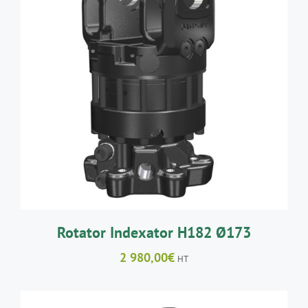
AJOUTER AU PANIER
/
DÉTAILS
Rotator Indexator H182 Ø173
2 980,00
€
HT