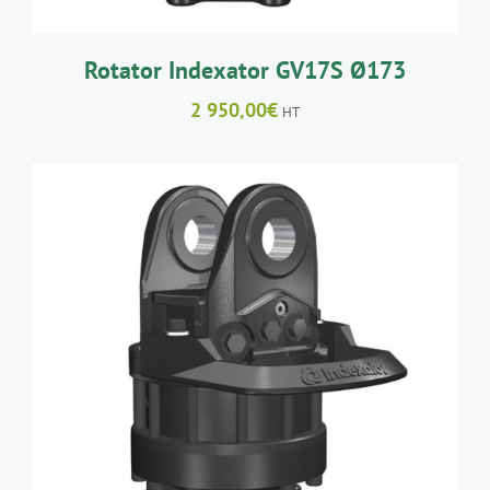
Rotator Indexator GV17S Ø173
2 950,00
€
HT
AJOUTER AU PANIER
/
DÉTAILS