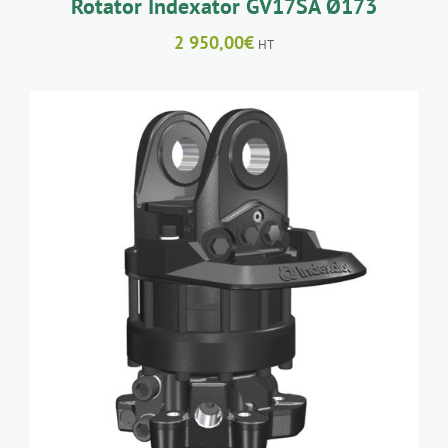
Rotator Indexator GV17SA Ø173
2 950,00
€
HT
AJOUTER AU PANIER
/
DÉTAILS