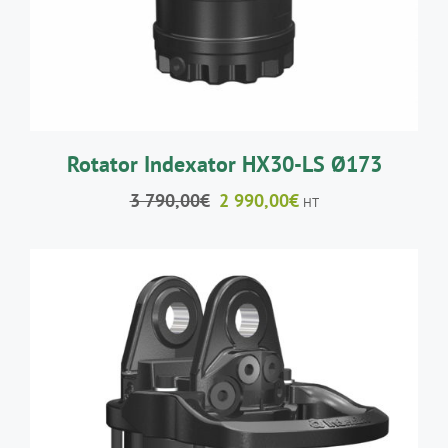
Rotator Indexator HX30-LS Ø173
Le
Le
3 790,00
€
2 990,00
€
HT
prix
prix
initial
actuel
était :
est :
3
2
790,00€.
990,00€.
AJOUTER AU PANIER
/
DÉTAILS