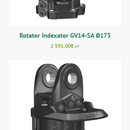
Rotator Indexator GV14-SA Ø173
2 595,00
€
HT
AJOUTER AU PANIER
/
DÉTAILS