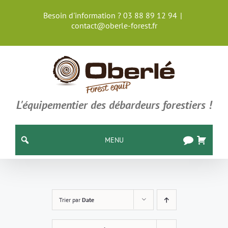
Passer
Besoin d'information ? 03 88 89 12 94
|
au
contact@oberle-forest.fr
contenu
L'équipementier des débardeurs forestiers !
MENU
Trier par
Date