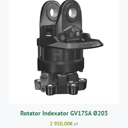
AJOUTER AU PANIER
/
DÉTAILS
Rotator Indexator GV17SA Ø203
2 950,00
€
HT