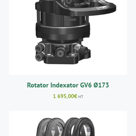
AJOUTER AU PANIER
/
DÉTAILS
Rotator Indexator GV6 Ø173
1 695,00
€
HT