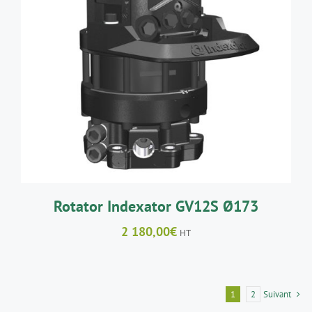
AJOUTER AU PANIER
/
DÉTAILS
Rotator Indexator GV12S Ø173
2 180,00
€
HT
1
2
Suivant