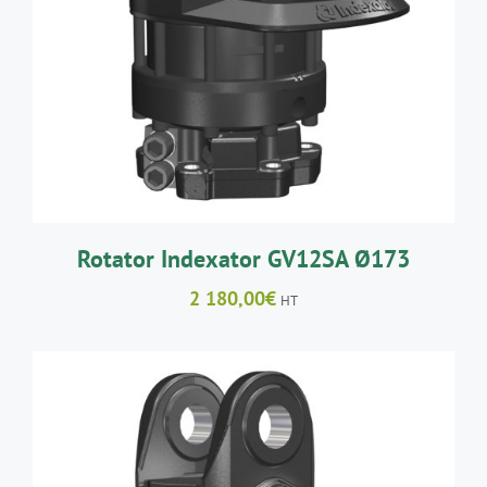
AJOUTER AU PANIER
/
DÉTAILS
Rotator Indexator GV12SA Ø173
2 180,00
€
HT