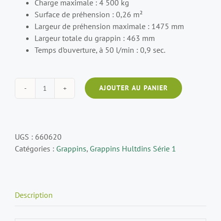
Charge maximale : 4 500 kg
Surface de préhension : 0,26 m²
Largeur de préhension maximale : 1475 mm
Largeur totale du grappin : 463 mm
Temps d’ouverture, à 50 l/min : 0,9 sec.
AJOUTER AU PANIER
quantité
de
Grappin
HULTDINS
UGS :
660620
SuperGrip
Catégories :
Grappins
,
Grappins Hultdins Série 1
I
260
RS
Description