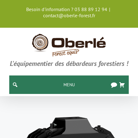
Passer
Besoin d'information ? 03 88 89 12 94
|
au
contact@oberle-forest.fr
contenu
L'équipementier des débardeurs forestiers !
MENU