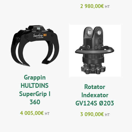
2 980,00
€
HT
AJOUTER AU
AJOUTER AU
PANIER
/
PANIER
/
DÉTAILS
DÉTAILS
Grappin
HULTDINS
Rotator
SuperGrip I
Indexator
360
GV124S Ø203
4 005,00
€
3 090,00
€
HT
HT