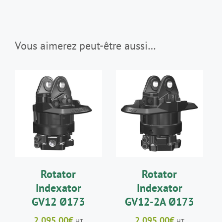
Vous aimerez peut-être aussi…
AJOUTER AU
AJOUTER AU
PANIER
/
PANIER
/
DÉTAILS
DÉTAILS
Rotator
Rotator
Indexator
Indexator
GV12 Ø173
GV12-2A Ø173
2 095,00
€
2 095,00
€
HT
HT