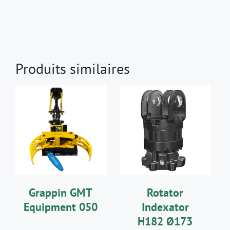
Produits similaires
AJOUTER AU
DÉTAILS
PANIER
/
DÉTAILS
Grappin GMT
Rotator
Equipment 050
Indexator
H182 Ø173