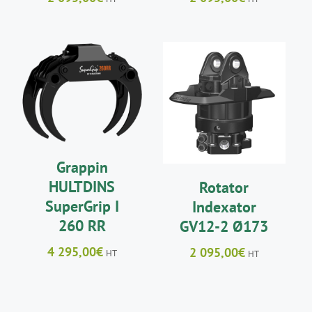
AJOUTER AU
AJOUTER AU
PANIER
/
PANIER
/
DÉTAILS
DÉTAILS
Grappin
HULTDINS
Rotator
SuperGrip I
Indexator
260 RR
GV12-2 Ø173
4 295,00
€
2 095,00
€
HT
HT