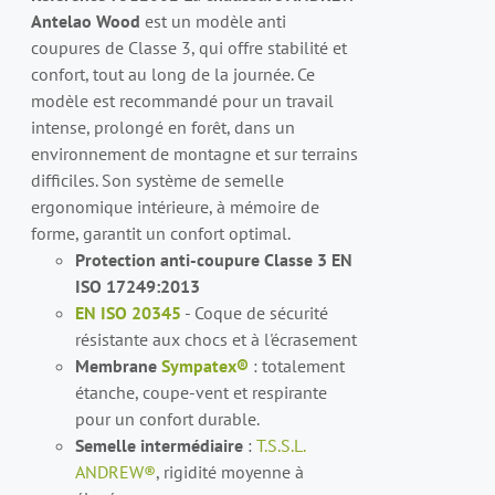
PEUVENT
Antelao Wood
est un modèle anti
ÊTRE
coupures de Classe 3, qui offre stabilité et
CHOISIES
confort, tout au long de la journée. Ce
SUR
LA
modèle est recommandé pour un travail
PAGE
intense, prolongé en forêt, dans un
DU
environnement de montagne et sur terrains
PRODUIT
difficiles. Son système de semelle
ergonomique intérieure, à mémoire de
forme, garantit un confort optimal.
Protection anti-coupure Classe 3 EN
ISO 17249:2013
EN ISO 20345
- Coque de sécurité
résistante aux chocs et à l'écrasement
Membrane
Sympatex®
: totalement
étanche, coupe-vent et respirante
pour un confort durable.
Semelle intermédiaire
:
T.S.S.L.
ANDREW®
, rigidité moyenne à