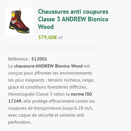
CHOIX
Chaussures anti coupures
DES
Classe 3 ANDREW Bionico
OPTIONS
Wood
CE
/
PRODUIT
DÉTAILS
379,00
€
HT
A
PLUSIEURS
VARIATIONS.
LES
Référence :
512001
OPTIONS
La
chaussure ANDREW Bionico Wood
est
PEUVENT
conçue pour affronter les environnements
ÊTRE
les plus exigeants : terrains rocheux, neige,
CHOISIES
SUR
glace et conditions forestières difficiles.
LA
Homologuée Classe 3 selon la
norme ISO
PAGE
17249
, elle protège efficacement contre les
DU
coupures de tronçonneuse jusqu’à 28 m/s,
PRODUIT
avec coque de sécurité et semelle anti
perforation.