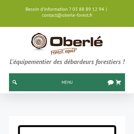
Passer
Besoin d'information ? 03 88 89 12 94
|
au
contact@oberle-forest.fr
contenu
L'équipementier des débardeurs forestiers !
MENU