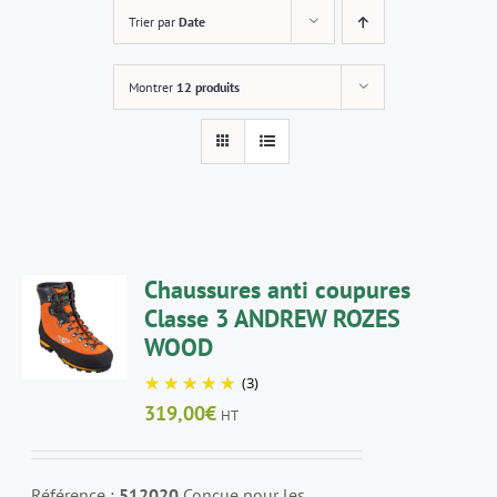
Trier par
Date
Montrer
12 produits
CHOIX
Chaussures anti coupures
DES
Classe 3 ANDREW ROZES
OPTIONS
WOOD
CE
/
PRODUIT
DÉTAILS
(3)
A
319,00
€
HT
PLUSIEURS
VARIATIONS.
LES
OPTIONS
Référence :
512020
Conçue pour les