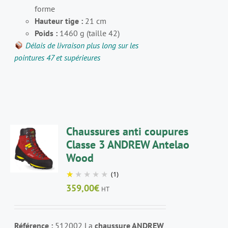
forme
Hauteur tige :
21 cm
Poids :
1460 g (taille 42)
Délais de livraison plus long sur les
pointures 47 et supérieures
CHOIX
Chaussures anti coupures
DES
Classe 3 ANDREW Antelao
OPTIONS
Wood
CE
/
PRODUIT
DÉTAILS
(1)
A
359,00
€
HT
PLUSIEURS
VARIATIONS.
LES
OPTIONS
Référence :
512002 La
chaussure ANDREW