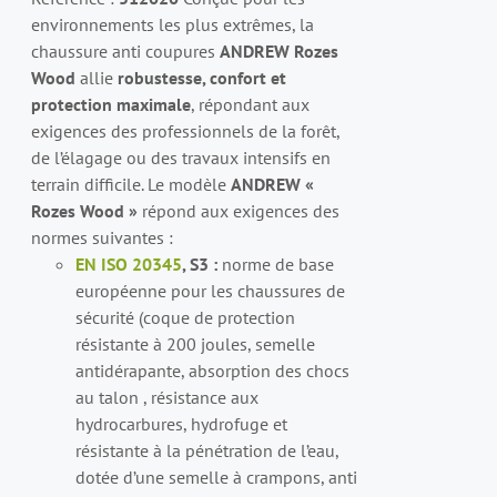
PEUVENT
environnements les plus extrêmes, la
ÊTRE
chaussure anti coupures
ANDREW Rozes
CHOISIES
Wood
allie
robustesse, confort et
SUR
LA
protection maximale
, répondant aux
PAGE
exigences des professionnels de la forêt,
DU
de l’élagage ou des travaux intensifs en
PRODUIT
terrain difficile. Le modèle
ANDREW «
Rozes Wood »
répond aux exigences des
normes suivantes :
EN ISO 20345
, S3 :
norme de base
européenne pour les chaussures de
sécurité (coque de protection
résistante à 200 joules, semelle
antidérapante, absorption des chocs
au talon , résistance aux
hydrocarbures, hydrofuge et
résistante à la pénétration de l’eau,
dotée d’une semelle à crampons, anti