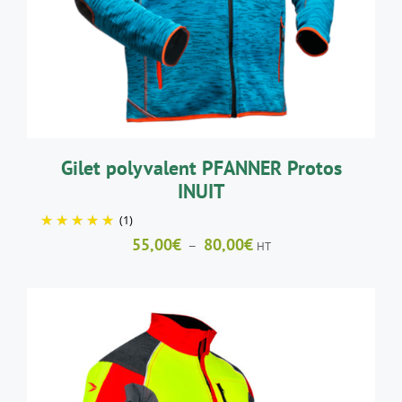
A
PLUSIEURS
VARIATIONS.
LES
OPTIONS
PEUVENT
ÊTRE
CHOISIES
SUR
LA
Gilet polyvalent PFANNER Protos
PAGE
INUIT
DU
PRODUIT
(1)
Plage
55,00
€
80,00
€
–
HT
de
prix :
55,00€
à
80,00€