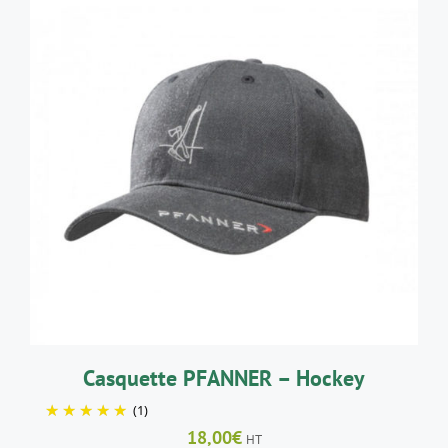
à
247,00€
AJOUTER AU PANIER
/
DÉTAILS
Casquette PFANNER – Hockey
(1)
18,00
€
HT