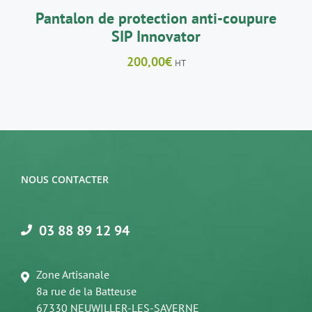
LA
Pantalon de protection anti-coupure
PAGE
SIP Innovator
DU
PRODUIT
200,00
€
HT
NOUS CONTACTER
03 88 89 12 94
Zone Artisanale
8a rue de la Batteuse
67330 NEUWILLER-LES-SAVERNE