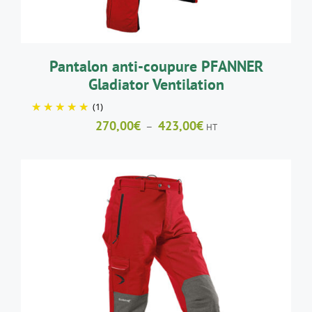
PEUVENT
ÊTRE
CHOISIES
SUR
LA
Pantalon anti-coupure PFANNER
PAGE
Gladiator Ventilation
DU
PRODUIT
(1)
Plage
270,00
€
423,00
€
–
HT
de
prix :
270,00€
à
423,00€
CE
CHOIX DES OPTIONS
/
DÉTAILS
PRODUIT