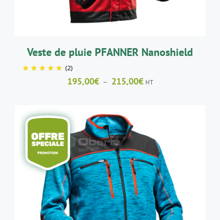
PEUVENT
ÊTRE
CHOISIES
SUR
LA
Veste de pluie PFANNER Nanoshield
PAGE
(2)
DU
PRODUIT
Plage
195,00
€
215,00
€
–
HT
de
prix :
195,00€
à
215,00€
CE
CHOIX DES OPTIONS
/
DÉTAILS
PRODUIT