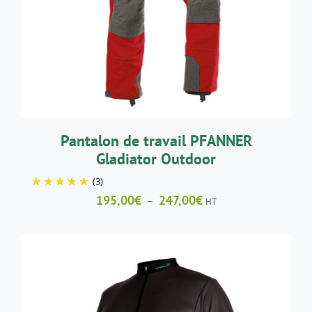
A
PLUSIEURS
VARIATIONS.
LES
OPTIONS
PEUVENT
ÊTRE
CHOISIES
SUR
LA
Pantalon de travail PFANNER
PAGE
Gladiator Outdoor
DU
PRODUIT
(3)
Plage
195,00
€
247,00
€
–
HT
de
prix :
195,00€
à
247,00€