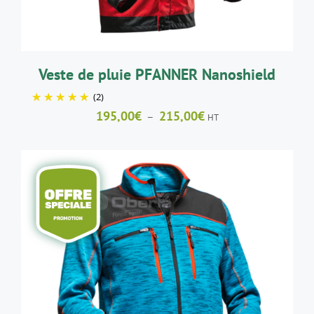
PEUVENT
ÊTRE
CHOISIES
SUR
LA
Veste de pluie PFANNER Nanoshield
PAGE
(2)
DU
PRODUIT
Plage
195,00
€
215,00
€
–
HT
de
prix :
195,00€
à
215,00€
CE
CHOIX DES OPTIONS
/
DÉTAILS
PRODUIT