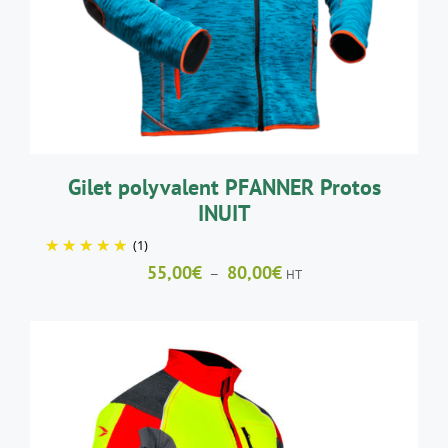
A
PLUSIEURS
VARIATIONS.
LES
OPTIONS
PEUVENT
ÊTRE
CHOISIES
SUR
LA
Gilet polyvalent PFANNER Protos
PAGE
INUIT
DU
PRODUIT
(1)
Plage
55,00
€
80,00
€
–
HT
de
prix :
55,00€
à
80,00€