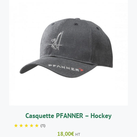
à
247,00€
AJOUTER AU PANIER
/
DÉTAILS
Casquette PFANNER – Hockey
(1)
18,00
€
HT