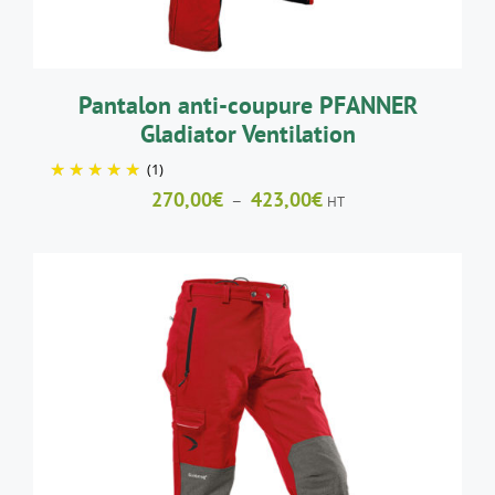
PEUVENT
ÊTRE
CHOISIES
SUR
LA
Pantalon anti-coupure PFANNER
PAGE
Gladiator Ventilation
DU
PRODUIT
(1)
Plage
270,00
€
423,00
€
–
HT
de
prix :
270,00€
à
423,00€
CE
CHOIX DES OPTIONS
/
DÉTAILS
PRODUIT