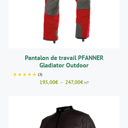
A
PLUSIEURS
VARIATIONS.
LES
OPTIONS
PEUVENT
ÊTRE
CHOISIES
SUR
LA
Pantalon de travail PFANNER
PAGE
Gladiator Outdoor
DU
PRODUIT
(3)
Plage
195,00
€
247,00
€
–
HT
de
prix :
195,00€
à
247,00€