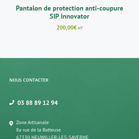
LA
Pantalon de protection anti-coupure
PAGE
SIP Innovator
DU
PRODUIT
200,00
€
HT
NOUS CONTACTER
03 88 89 12 94
Zone Artisanale
8a rue de la Batteuse
67330 NEUWILLER-LES-SAVERNE