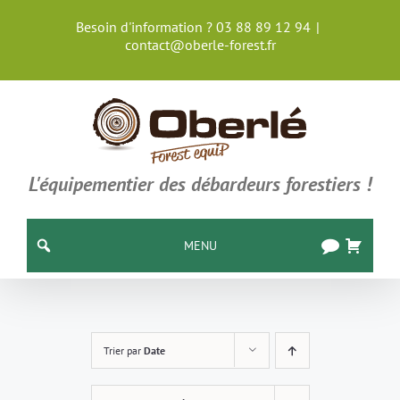
Passer
Besoin d'information ? 03 88 89 12 94
|
au
contact@oberle-forest.fr
contenu
L'équipementier des débardeurs forestiers !
MENU
Trier par
Date