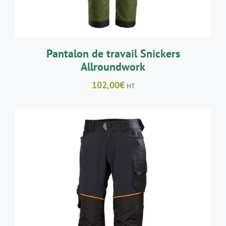
PEUVENT
ÊTRE
CHOISIES
SUR
LA
Pantalon de travail Snickers
PAGE
Allroundwork
DU
PRODUIT
102,00
€
HT
CE
CHOIX DES OPTIONS
/
DÉTAILS
PRODUIT