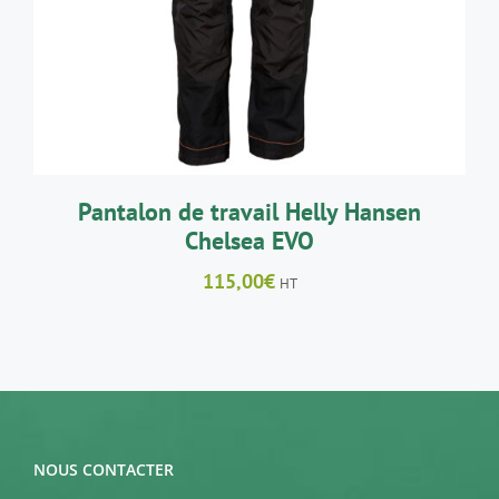
A
PLUSIEURS
VARIATIONS.
LES
OPTIONS
PEUVENT
ÊTRE
CHOISIES
SUR
LA
Pantalon de travail Helly Hansen
PAGE
Chelsea EVO
DU
PRODUIT
115,00
€
HT
NOUS CONTACTER