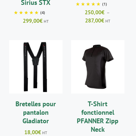
Sirius STX
(1)
PAGE
PAGE
DU
DU
250,00
€
–
(4)
PRODUIT
PRODUIT
Plage
287,00
€
299,00
€
HT
HT
de
prix :
250,00€
à
287,00€
CHOIX DES
CHOIX DES
CE
CE
OPTIONS
/
OPTIONS
/
PRODUIT
PRODUIT
DÉTAILS
DÉTAILS
A
A
PLUSIEURS
PLUSIEURS
VARIATIONS.
VARIATIONS.
LES
LES
Bretelles pour
T-Shirt
OPTIONS
OPTIONS
PEUVENT
PEUVENT
pantalon
fonctionnel
ÊTRE
ÊTRE
Gladiator
PFANNER Zipp
CHOISIES
CHOISIES
SUR
SUR
Neck
18,00
€
HT
LA
LA