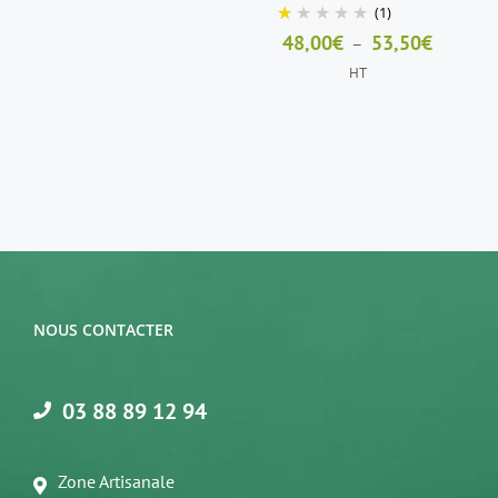
(1)
PAGE
PAGE
DU
DU
Plage
48,00
€
53,50
€
–
PRODUIT
PRODUIT
de
HT
prix :
48,00€
à
53,50€
NOUS CONTACTER
03 88 89 12 94
Zone Artisanale