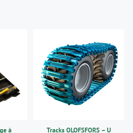
R
/
DÉTAILS
ge à
Tracks OLOFSFORS – U