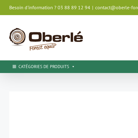
Passer
Besoin d'information ? 03 88 89 12 94
|
contact@oberle-fore
au
contenu
CATÉGORIES DE PRODUITS