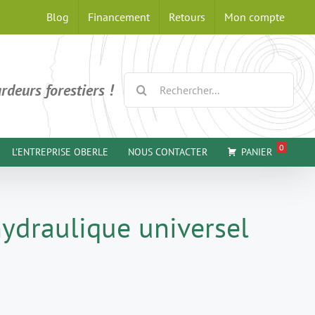
Blog
Financement
Retours
Mon compte
Rechercher:
rdeurs forestiers !
0
L'ENTREPRISE OBERLE
NOUS CONTACTER
PANIER
hydraulique universel