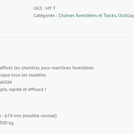
de
UGS :
HY T
Tracks
Catégories :
Chaînes forestières et Tracks
,
Outilla
hydraulique
universel
HAVEL
efforts les chenilles pour machines forestières
esque tous les modèles
abilité
ple, rapide et efficace !
 : 674 mm (modèle normal)
3300 kg