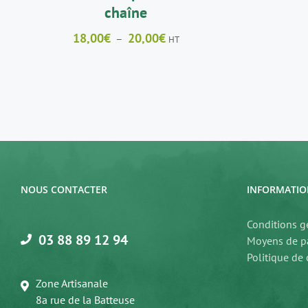
LA
chaîne
PAGE
DU
Plage
18,00
€
20,00
€
–
HT
PRODUIT
de
prix :
18,00€
à
20,00€
NOUS CONTACTER
INFORMATIO
Conditions g
03 88 89 12 94
Moyens de p
Politique de 
Zone Artisanale
8a rue de la Batteuse