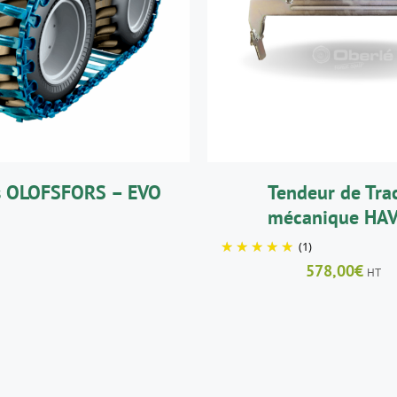
AJOUTER AU PANIE
DÉTAILS
DÉTAILS
s OLOFSFORS – EVO
Tendeur de Tra
mécanique HA
(1)
578,00
€
HT