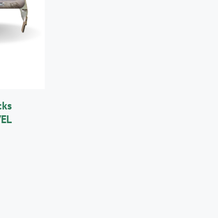
R
/
cks
VEL