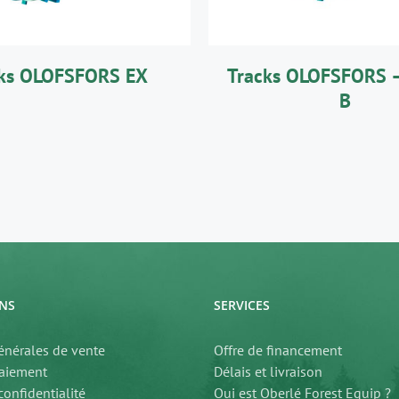
cks OLOFSFORS EX
Tracks OLOFSFORS 
B
NS
SERVICES
énérales de vente
Offre de financement
aiement
Délais et livraison
confidentialité
Qui est Oberlé Forest Equip ?