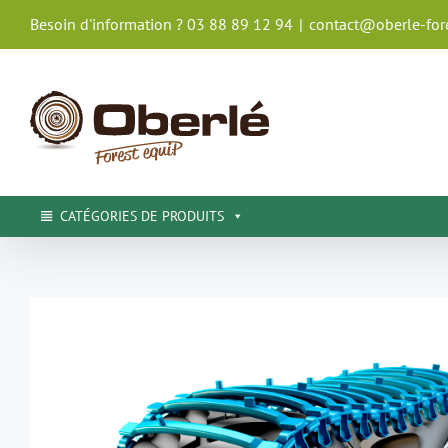
Passer
Besoin d'information ? 03 88 89 12 94
|
contact@oberle-fore
au
contenu
CATÉGORIES DE PRODUITS