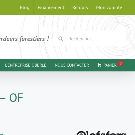
Blog
Financement
Retours
Mon compte
Rechercher:
rdeurs forestiers !
0
L'ENTREPRISE OBERLE
NOUS CONTACTER
PANIER
– OF