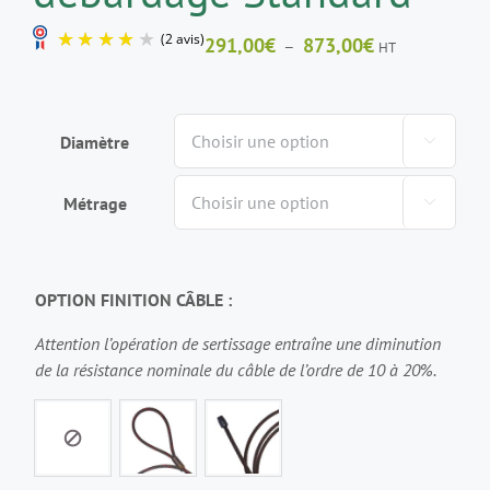
Plage
291,00
€
873,00
€
–
HT
de
prix :
291,00€
Diamètre

à
873,00€
Métrage

(2 avis)
OPTION FINITION CÂBLE :
Attention l’opération de sertissage entraîne une diminution
de la résistance nominale du câble de l’ordre de 10 à 20%.