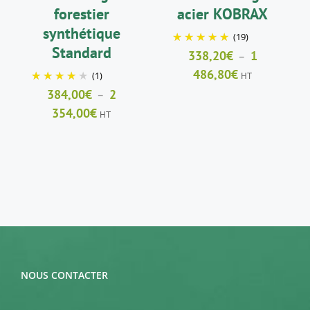
ÊTRE
ÊTRE
forestier
acier KOBRAX
CHOISIES
CHOISIES
SUR
SUR
synthétique
(19)
LA
LA
Standard
338,20
€
1
–
PAGE
PAGE
DU
DU
Plage
486,80
€
(1)
HT
PRODUIT
PRODUIT
de
384,00
€
2
–
prix :
Plage
354,00
€
HT
338,20€
de
à
prix :
1
384,00€
486,80€
à
2
354,00€
NOUS CONTACTER