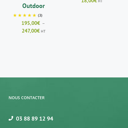
18,00
€
HT
LA
LA
Outdoor
PAGE
PAGE
DU
DU
(3)
PRODUIT
PRODUIT
195,00
€
–
Plage
247,00
€
HT
de
prix :
195,00€
à
247,00€
NOUS CONTACTER
03 88 89 12 94