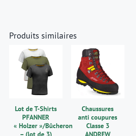
Produits similaires
CHOIX DES
CHOIX DES
CE
CE
OPTIONS
/
OPTIONS
/
PRODUIT
PRODUIT
DÉTAILS
DÉTAILS
A
A
PLUSIEURS
PLUSIEURS
VARIATIONS.
VARIATIONS.
LES
LES
Lot de T-Shirts
Chaussures
OPTIONS
OPTIONS
PEUVENT
PEUVENT
PFANNER
anti coupures
ÊTRE
ÊTRE
« Holzer »/Bûcheron
Classe 3
CHOISIES
CHOISIES
SUR
SUR
– (lot de 3)
ANDREW