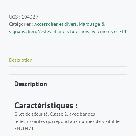
Gilet
à
UGS :
104329
zip
Catégories :
Accessoires et divers
,
Marquage &
Haute
signalisation
,
Vestes et gilets forestiers
,
Vêtements et EPI
visibilité
PFANNER
"ZIPP4FIT"
Description
Description
Caractéristiques :
Gilet de sécurité, Classe 2, avec bandes
réfléchissantes qui répond aux normes de visibilité
EN20471.