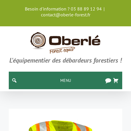
Passer
Besoin d'information ? 03 88 89 12 94
|
au
contact@oberle-forest.fr
contenu
L'équipementier des débardeurs forestiers !
MENU