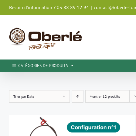
Passer
Besoin d'information ? 03 88 89 12 94
|
contact@oberle-fore
au
contenu
CATÉGORIES DE PRODUITS
Trier par
Date
Montrer
12 produits