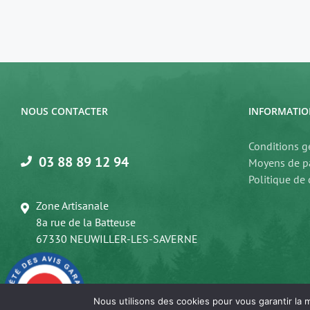
de
prix :
31,20€
à
86,85€
NOUS CONTACTER
INFORMATIO
Conditions g
03 88 89 12 94
Moyens de p
Politique de 
Zone Artisanale
8a rue de la Batteuse
67330 NEUWILLER-LES-SAVERNE
9.8
/10
219 avis
Nous utilisons des cookies pour vous garantir la m