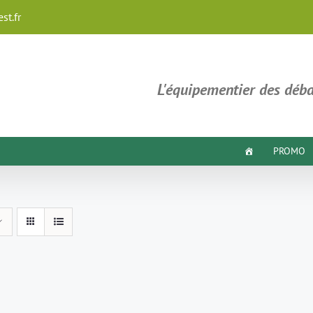
st.fr
L'équipementier des déba
PROMO