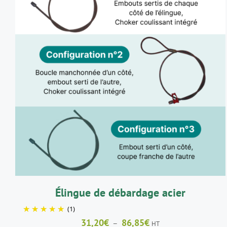
CE
CHOIX DES OPTIONS
/
DÉTAILS
PRODUIT
A
PLUSIEURS
VARIATIONS.
LES
OPTIONS
PEUVENT
ÊTRE
CHOISIES
SUR
LA
Élingue de débardage acier
PAGE
DU
(1)
PRODUIT
Plage
31,20
€
86,85
€
–
HT