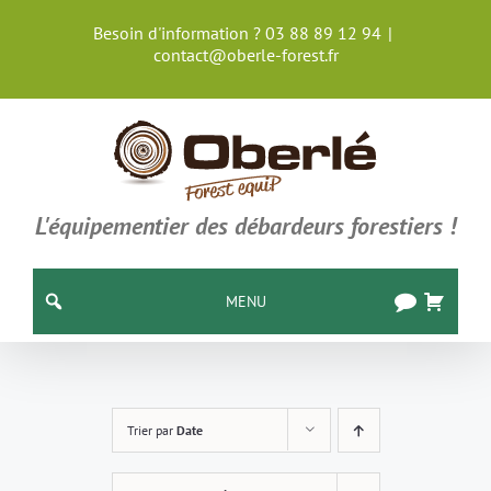
Passer
Besoin d'information ? 03 88 89 12 94
|
au
contact@oberle-forest.fr
contenu
L'équipementier des débardeurs forestiers !
MENU
Trier par
Date