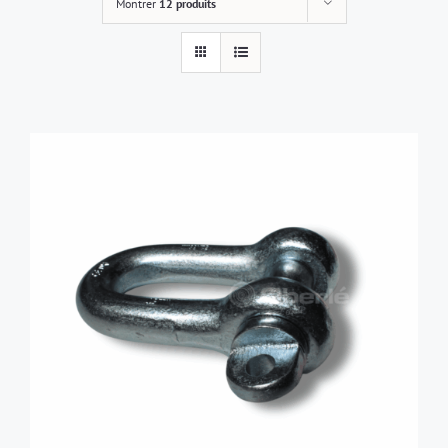
Montrer
12 produits
AJOUTER AU PANIER
/
DÉTAILS