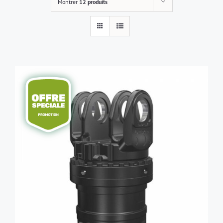
Montrer
12 produits
AJOUTER AU PANIER
/
DÉTAILS