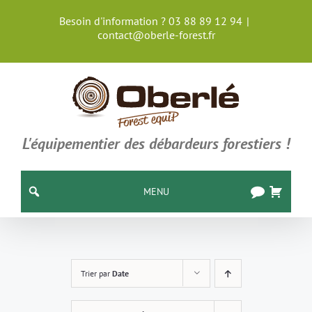
Passer
Besoin d'information ? 03 88 89 12 94
|
au
contact@oberle-forest.fr
contenu
L'équipementier des débardeurs forestiers !
MENU
Trier par
Date