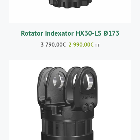
Rotator Indexator HX30-LS Ø173
Le
Le
3 790,00
€
2 990,00
€
HT
prix
prix
initial
actuel
était :
est :
3
2
790,00€.
990,00€.
AJOUTER AU PANIER
/
DÉTAILS